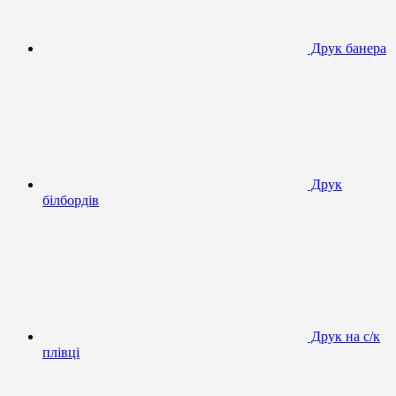
Друк банера
Друк
білбордів
Друк на с/к
плівці