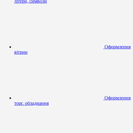
літери, символи
Оформлення
вітрин
Оформлення
торг. обладнання