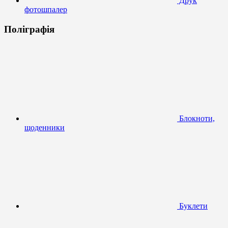
Друк
фотошпалер
Поліграфія
Блокноти,
щоденники
Буклети