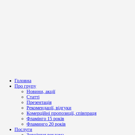
Головна
Про групу
Новини, акції
Статті
Презентація
Рекомендації, відгуки
Комерційні пропозиції, співпраця
Фламінго 15 років
Фламинго 20 років
Послуги
Зовнішня реклама