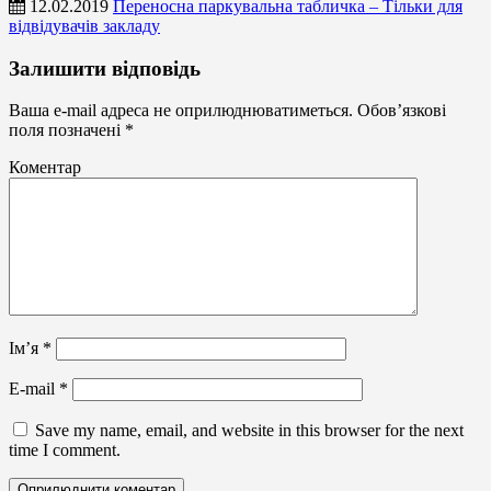
12.02.2019
Переносна паркувальна табличка – Тільки для
відвідувачів закладу
Таблички
Залишити відповідь
для
парковки
Ваша e-mail адреса не оприлюднюватиметься.
Обов’язкові
поля позначені
*
Коментар
Ім’я
*
E-mail
*
Save my name, email, and website in this browser for the next
time I comment.