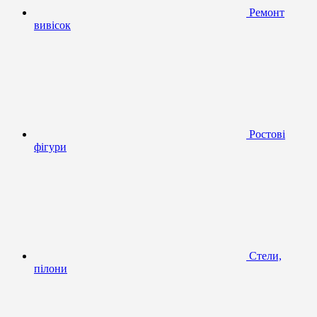
Ремонт
вивісок
Ростові
фігури
Стели,
пілони