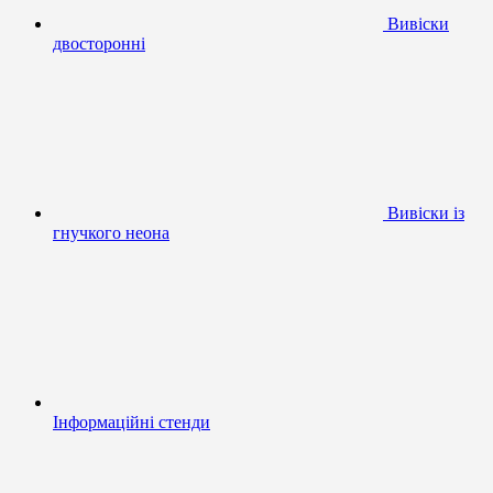
Вивіски
двосторонні
Вивіски із
гнучкого неона
Інформаційні стенди