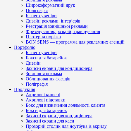
Широкоформатний друк
Поліграфія
Бізнес сувеніри
Дизайн реклами, інтер’єрів
Реєстрація зовнішньої реклами
Фрезерування, розкрій, гравірування
Плотерна порізка
BON SENS — программа для рекламних агенцій
Портфоліо
Бізнес сувеніри
Бокси для батарейок
Дизайн
Захисні екрани для кондиціонера
Зовнішня реклама
Облицювання фасадів
Поліграфія
Продукція
Акрилові кишені
Акрилові підставки
Бокс для визначення лояльності клієнта
Бокси для батарейок
Захисні екрани для кондиціонера
Захисні екрани для каси
Прозорий столик для ноутбука із акрилу