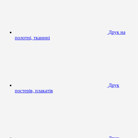
Друк на
полотні, тканині
Друк
постерів, плакатів