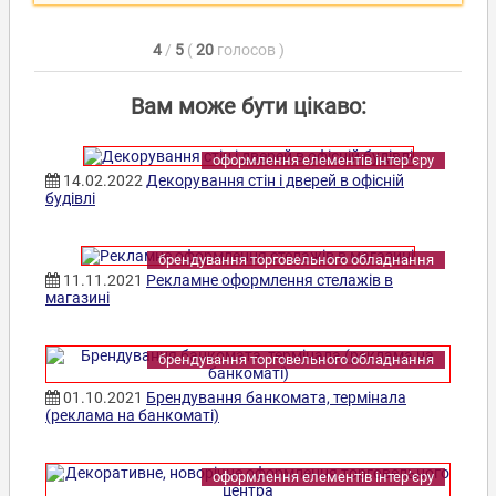
4
/
5
(
20
голосов
)
Вам може бути цікаво:
оформлення елементів інтер’єру
14.02.2022
Декорування стін і дверей в офісній
будівлі
брендування торговельного обладнання
11.11.2021
Рекламне оформлення стелажів в
магазині
брендування торговельного обладнання
01.10.2021
Брендування банкомата, термінала
(реклама на банкоматі)
оформлення елементів інтер’єру