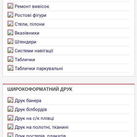
Ремонт вивісок
Ростові фігури
Стели, пілони
Вказівники
Штендери
Системи навігації
Таблички
Таблички паркувальні
ШИРОКОФОРМАТНИЙ ДРУК
Друк банера
Друк білбордів
Друк на с/к плівці
Друк на полотні, тканині
Друк постерів, плакатів