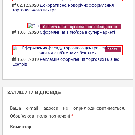
02.12.2020
Декоративне, новорічне оформлення
торговельного центра
брендування торговельного обладнання
10.01.2020
Оформлення інтер’єра в супермаркеті
статті
16.01.2019
Рекламне оформлення торгових і бізнес
центрів
БРАНДМАУЕРИ,
ЗАЛИШИТИ ВІДПОВІДЬ
ПАНО, БАНЕРИ
ОФОРМЛЕННЯ
Ваша e-mail адреса не оприлюднюватиметься.
ЕЛЕМЕНТІВ
Обов’язкові поля позначені
*
ІНТЕР’ЄРУ
Коментар