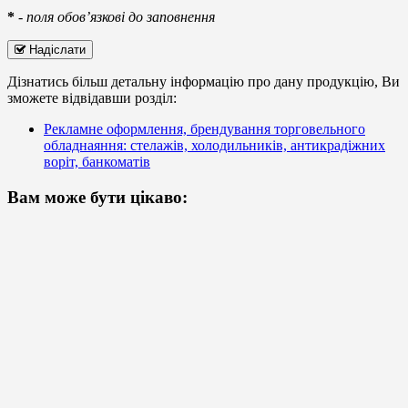
*
-
поля обов’язкові до заповнення
Надіслати
Дізнатись більш детальну інформацію про дану продукцію, Ви
зможете відвідавши розділ:
Рекламне оформлення, брендування торговельного
обладнаяння: стелажів, холодильників, антикрадіжних
воріт, банкоматів
Вам може бути цікаво: