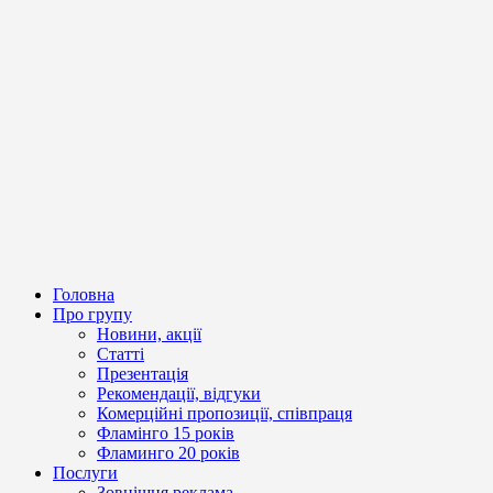
Головна
Про групу
Новини, акції
Статті
Презентація
Рекомендації, відгуки
Комерційні пропозиції, співпраця
Фламінго 15 років
Фламинго 20 років
Послуги
Зовнішня реклама