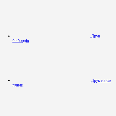
Друк
білбордів
Друк на с/к
плівці