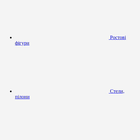
Ростові
фігури
Стели,
пілони