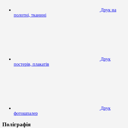
Друк на
полотні, тканині
Друк
постерів, плакатів
Друк
фотошпалер
Поліграфія