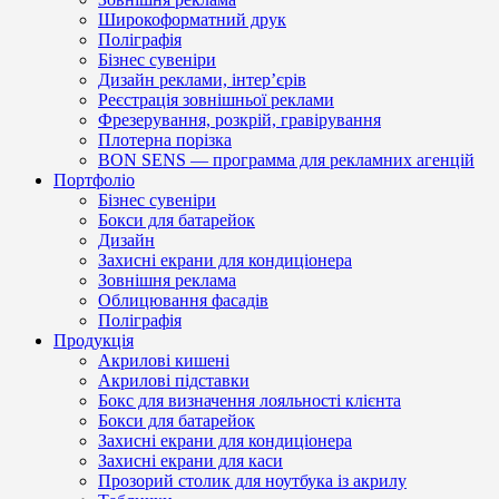
Широкоформатний друк
Поліграфія
Бізнес сувеніри
Дизайн реклами, інтер’єрів
Реєстрація зовнішньої реклами
Фрезерування, розкрій, гравірування
Плотерна порізка
BON SENS — программа для рекламних агенцій
Портфоліо
Бізнес сувеніри
Бокси для батарейок
Дизайн
Захисні екрани для кондиціонера
Зовнішня реклама
Облицювання фасадів
Поліграфія
Продукція
Акрилові кишені
Акрилові підставки
Бокс для визначення лояльності клієнта
Бокси для батарейок
Захисні екрани для кондиціонера
Захисні екрани для каси
Прозорий столик для ноутбука із акрилу