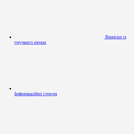
Вивіски із
гнучкого неона
Інформаційні стенди