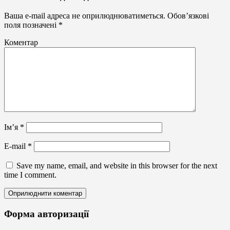
торговельного
обладнання
Ваша e-mail адреса не оприлюднюватиметься.
Обов’язкові
Оформлення
поля позначені
*
елементів
інтер’єру
Коментар
Ім’я
*
E-mail
*
Save my name, email, and website in this browser for the next
time I comment.
Форма авторизації