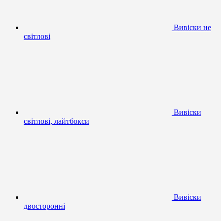
Вивіски не
світлові
Вивіски
світлові, лайтбокси
Вивіски
двосторонні