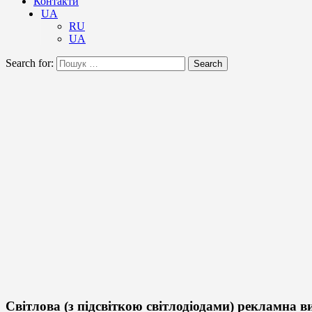
Контакти
UA
RU
UA
Search for:
Search
Світлова (з підсвіткою світлодіодами) рекламна в