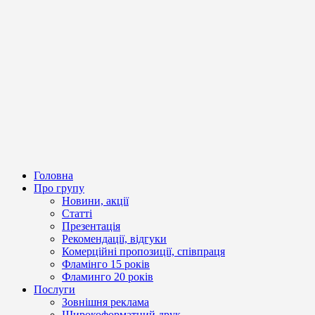
Головна
Про групу
Новини, акції
Статті
Презентація
Рекомендації, відгуки
Комерційні пропозиції, співпраця
Фламінго 15 років
Фламинго 20 років
Послуги
Зовнішня реклама
Широкоформатний друк