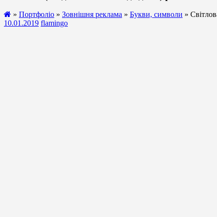
»
Портфоліо
»
Зовнішня реклама
»
Букви, символи
» Світлов
10.01.2019
flamingo