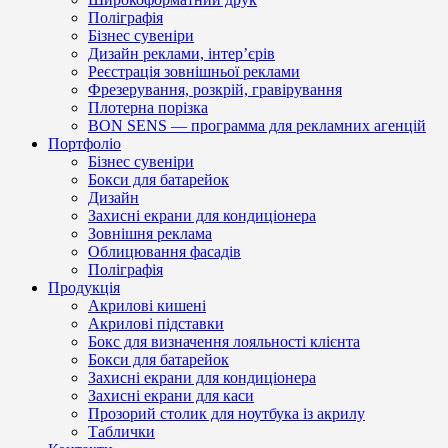
Поліграфія
Бізнес сувеніри
Дизайн реклами, інтер’єрів
Реєстрація зовнішньої реклами
Фрезерування, розкрій, гравірування
Плотерна порізка
BON SENS — программа для рекламних агенцій
Портфоліо
Бізнес сувеніри
Бокси для батарейок
Дизайн
Захисні екрани для кондиціонера
Зовнішня реклама
Облицювання фасадів
Поліграфія
Продукція
Акрилові кишені
Акрилові підставки
Бокс для визначення лояльності клієнта
Бокси для батарейок
Захисні екрани для кондиціонера
Захисні екрани для каси
Прозорий столик для ноутбука із акрилу
Таблички