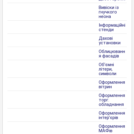
Вивіски із
гнучкого
неона
Інформаційні
стенди
Дахові
установки
Облицюванн
я фасадів
Об’ємні
літери,
символи
Оформлення
вітрин
Оформлення
торг.
обладнання
Оформлення
інтер’єрів
Оформлення
МАФів