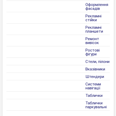
Оформлення
фасадів
Рекламні
стійки
Рекламні
планшети
Ремонт
вивісок
Ростові
фігури
Стели, пілони
Вказівники
Штендери
Системи
навігації
Таблички
Таблички
паркувальні