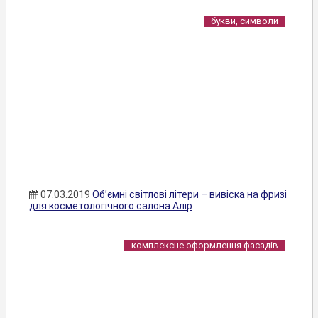
букви, символи
07.03.2019
Об’ємні світлові літери – вивіска на фризі
для косметологічного салона Алір
комплексне оформлення фасадів