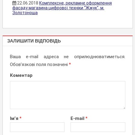
22.06.2018
Комплексне, рекламне оформлення
фасаду магазина цифрової техніки “Жжук”, м.
Золотоноша
КОМПЛЕКСНЕ
ЗАЛИШИТИ ВІДПОВІДЬ
ОФОРМЛЕННЯ
ФАСАДІВ
Ваша e-mail адреса не оприлюднюватиметься.
Обов’язкові поля позначені
*
Коментар
Ім’я
*
E-mail
*