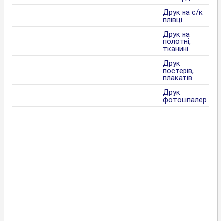
Друк на с/к
плівці
Друк на
полотні,
тканині
Друк
постерів,
плакатів
Друк
фотошпалер