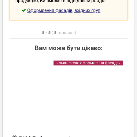
продукцію, Ви зможете відвідавши розділ:
Оформлення фасадів, вхідних груп
5
/
5
(
8
голосов
)
Вам може бути цікаво:
комплексне оформлення фасадів