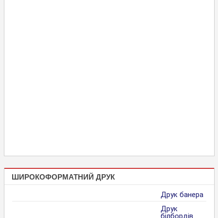
ШИРОКОФОРМАТНИЙ ДРУК
Друк банера
Друк
білбордів