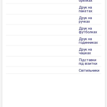
брелках
Друк на
пакетах
Друк на
ручках
Друк на
футболках
Друк на
годинниках
Друк на
чашках
Підставки
під візитки
Світильники