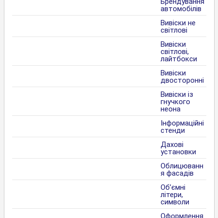
Брендування
автомобілів
Вивіски не
світлові
Вивіски
світлові,
лайтбокси
Вивіски
двосторонні
Вивіски із
гнучкого
неона
Інформаційні
стенди
Дахові
установки
Облицюванн
я фасадів
Об’ємні
літери,
символи
Оформлення