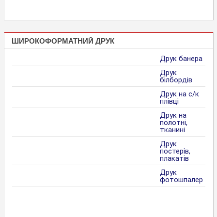
ШИРОКОФОРМАТНИЙ ДРУК
Друк банера
Друк
білбордів
Друк на с/к
плівці
Друк на
полотні,
тканині
Друк
постерів,
плакатів
Друк
фотошпалер