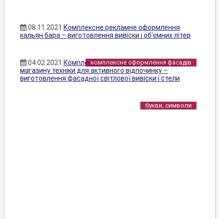
08.11.2021
Комплексне рекламне оформлення
кальян бара – виготовлення вивіски і об’ємних літер
04.02.2021
Комплексне рекламне оформлення
комплексне оформлення фасадів
магазину техніки для активного відпочинку –
виготовлення фасадної світлової вивіски і стели
букви, символи