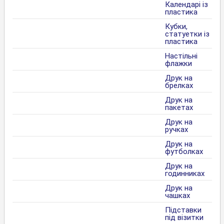
Календарі із
пластика
Кубки,
статуетки із
пластика
Настільні
флажки
Друк на
брелках
Друк на
пакетах
Друк на
ручках
Друк на
футболках
Друк на
годинниках
Друк на
чашках
Підставки
під візитки