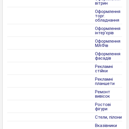
вітрин
Оформлення
торг.
обладнання
Оформлення
інтер’єрів
Оформлення
МАФів
Оформлення
фасадів
Рекламні
стійки
Рекламні
планшети
Ремонт
вивісок
Ростові
фігури
Стели, пілони
Вказівники