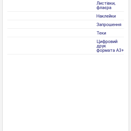
Листівки,
флаєра
Наклейки
Запрошення
Теки
Цифровий
друк
формата А3+