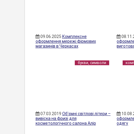
09.06.2025
Комплексне
08.11
оформлення мережі фірмових
оформле
магазинів в Черкасах
виготовл
букви, символи
ком
07.03.2019
Об’ємні світлові літери –
10.08
вивіска на фризі для
оформле
косметологічного салона Алір
одягу