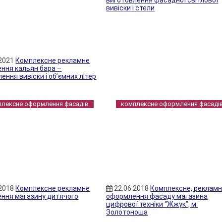
виготовлення фасадної світлової
вивіски і стели
.2021
Комплексне рекламне
ння кальян бара –
ення вивіски і об’ємних літер
плексне оформлення фасадів
комплексне оформлення фасаді
.2018
Комплексне рекламне
22.06.2018
Комплексне, реклам
ння магазину дитячого
оформлення фасаду магазина
цифрової техніки “Жжук”, м.
Золотоноша