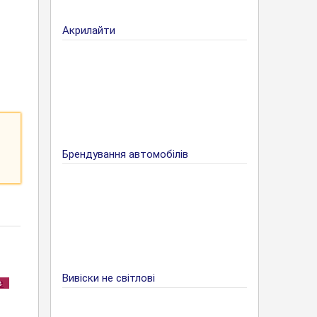
Акрилайти
Брендування автомобілів
Вивіски не світлові
в
е