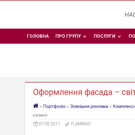
Skip
to
НАШ
content
ГОЛОВНА
ПРО ГРУПУ
ПОСЛУГИ
ПО
Оформлення фасада – світ
»
Портфоліо
»
Зовнішня реклама
»
Комплексн
казино
07.08.2017
FLAMINGO