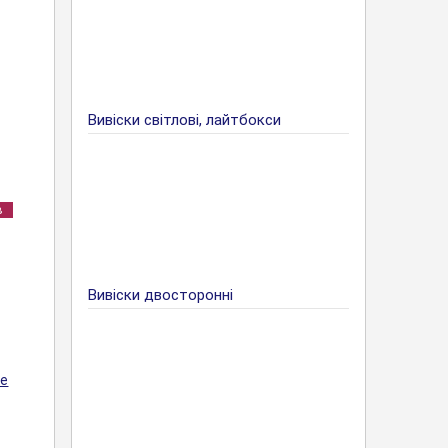
Вивіски світлові, лайтбокси
в
Вивіски двосторонні
не