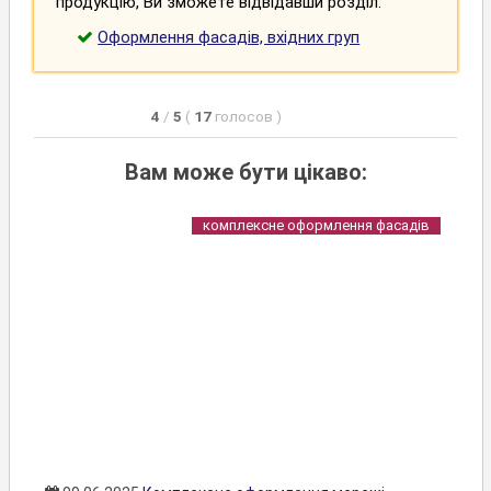
продукцію, Ви зможете відвідавши розділ:
Оформлення фасадів, вхідних груп
4
/
5
(
17
голосов
)
Вам може бути цікаво:
комплексне оформлення фасадів