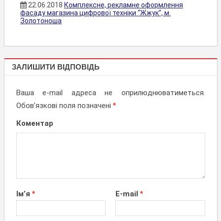
22.06.2018
Комплексне, рекламне оформлення
фасаду магазина цифрової техніки “Жжук”, м.
Золотоноша
КОМПЛЕКСНЕ
ЗАЛИШИТИ ВІДПОВІДЬ
ОФОРМЛЕННЯ
ФАСАДІВ
Ваша e-mail адреса не оприлюднюватиметься.
Обов’язкові поля позначені
*
Коментар
Ім’я
*
E-mail
*