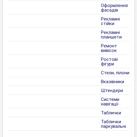
Оформлення
фасадів
Рекламні
стійки
Рекламні
планшети
Ремонт
вивісок
Ростові
фігури
Стели, пілони
Вказівники
Штендери
Системи
навігації
Таблички
Таблички
паркувальні