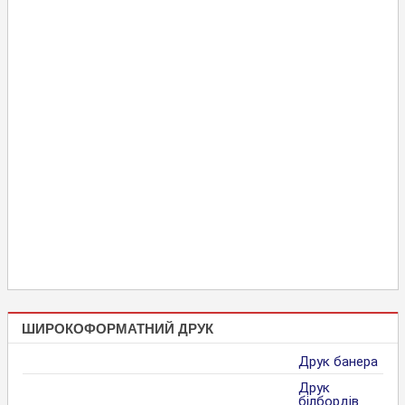
ШИРОКОФОРМАТНИЙ ДРУК
Друк банера
Друк
білбордів