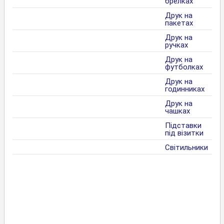
брелках
Друк на
пакетах
Друк на
ручках
Друк на
футболках
Друк на
годинниках
Друк на
чашках
Підставки
під візитки
Світильники