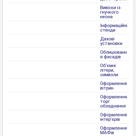
Вивіски із
гнучкого
неона
Інформаційні
стенди
Дахові
установки
Облицюванн
я фасадів
Об’ємні
літери,
символи
Оформлення
вітрин
Оформлення
торг.
обладнання
Оформлення
інтер’єрів
Оформлення
МАФів