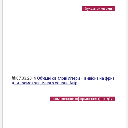
букви, символи
07.03.2019
Об’ємні світлові літери – вивіска на фризі
для косметологічного салона Алір
комплексне оформлення фасадів