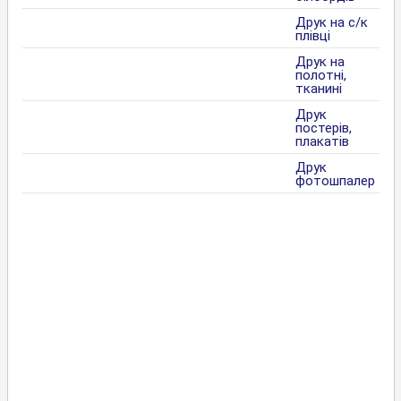
Друк на с/к
плівці
Друк на
полотні,
тканині
Друк
постерів,
плакатів
Друк
фотошпалер