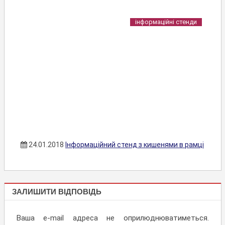
інформаційні стенди
24.01.2018
Інформаційний стенд з кишенями в рамці
ІНФОРМАЦІЙНІ
ЗАЛИШИТИ ВІДПОВІДЬ
СТЕНДИ
ВКАЗІВНИКИ,
Ваша e-mail адреса не оприлюднюватиметься.
СИСТЕМА