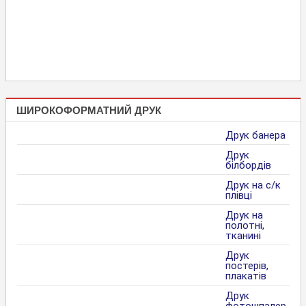
ШИРОКОФОРМАТНИЙ ДРУК
Друк банера
Друк
білбордів
Друк на с/к
плівці
Друк на
полотні,
тканині
Друк
постерів,
плакатів
Друк