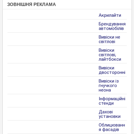
ЗОВНІШНЯ РЕКЛАМА
Акрилайти
Брендування
автомобілів
Вивіски не
світлові
Вивіски
світлові,
лайтбокси
Вивіски
двосторонні
Вивіски із
гнучкого
неона
Інформаційні
стенди
Дахові
установки
Облицюванн
я фасадів