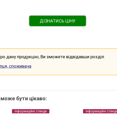
ДІЗНАТИСЬ ЦІНУ
ро дану продукцію, Ви зможете відвідавши розділ:
упця, споживача
 може бути цікаво:
інформаційні стенди
інформаційні стенд