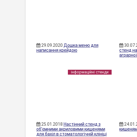
29.09.2020
Дошка меню для
30.07
написання крейдою
стенд н
аграрної
інформаційні стенди
25.01.2018
Настінний стенд з
24.01
об’ємними акриловими кишенями
кишеням
для бахіл в стоматологічній клініці