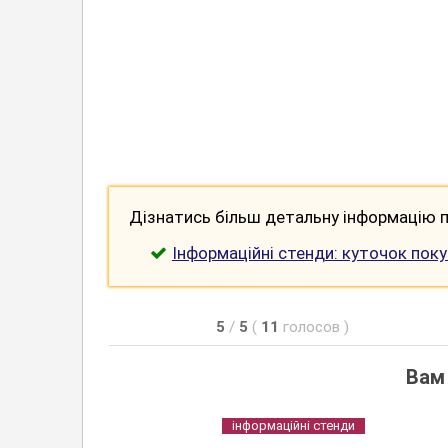
Дізнатись більш детальну інформацію п
Інформаційні стенди: куточок пок
5
/
5
(
11
голосов
)
Вам
інформаційні стенди