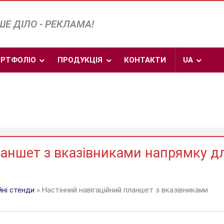
Е ДІЛО - РЕКЛАМА!
РТФОЛІО
ПРОДУКЦІЯ
КОНТАКТИ
UA
ланшет з вказівниками напрямку д
йні стенди
» Настінний навігаційний планшет з вказівниками