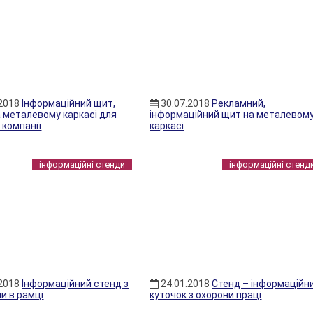
.2018
Інформаційний щит,
30.07.2018
Рекламний,
а металевому каркасі для
інформаційний щит на металевом
 компанії
каркасі
інформаційні стенди
інформаційні стенд
.2018
Інформаційний стенд з
24.01.2018
Стенд – інформаційн
и в рамці
куточок з охорони праці