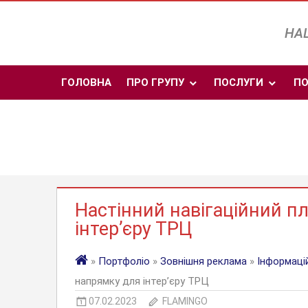
Skip
to
НАШ
content
ГОЛОВНА
ПРО ГРУПУ
ПОСЛУГИ
ПО
Настінний навігаційний п
інтер’єру ТРЦ
»
Портфоліо
»
Зовнішня реклама
»
Інформаці
напрямку для інтер’єру ТРЦ
07.02.2023
FLAMINGO