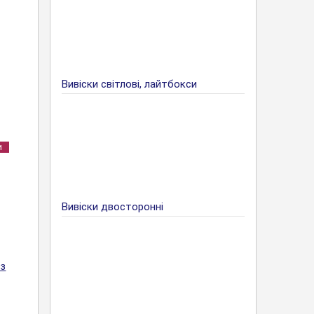
Вивіски світлові, лайтбокси
и
Вивіски двосторонні
 з