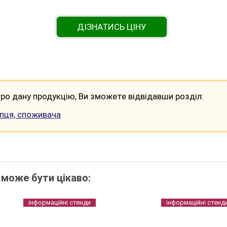
ДІЗНАТИСЬ ЦІНУ
ро дану продукцію, Ви зможете відвідавши розділ:
упця, споживача
 може бути цікаво:
інформаційні стенди
інформаційні стенд