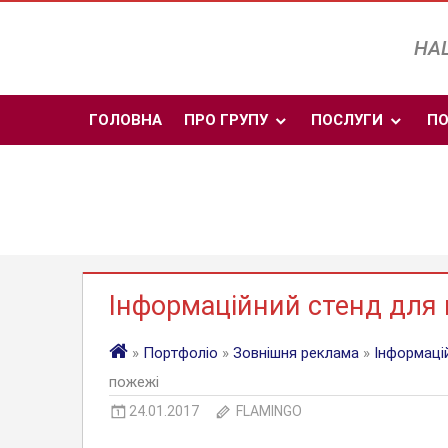
Skip
to
НАШ
content
ГОЛОВНА
ПРО ГРУПУ
ПОСЛУГИ
ПО
Інформаційний стенд для 
»
Портфоліо
»
Зовнішня реклама
»
Інформаці
пожежі
24.01.2017
FLAMINGO