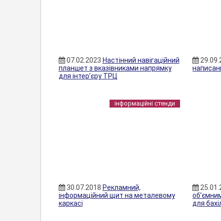
07.02.2023
Настінний навігаційний
29.09
планшет з вказівниками напрямку
написан
для інтер’єру ТРЦ
інформаційні стенди
30.07.2018
Рекламний,
25.01
інформаційний щит на металевому
об’ємни
каркасі
для бахі