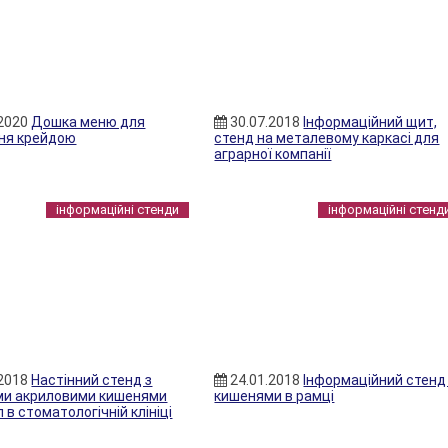
.2020
Дошка меню для
30.07.2018
Інформаційний щит,
ня крейдою
стенд на металевому каркасі для
аграрної компанії
інформаційні стенди
інформаційні стенд
.2018
Настінний стенд з
24.01.2018
Інформаційний стенд
ми акриловими кишенями
кишенями в рамці
л в стоматологічній клініці