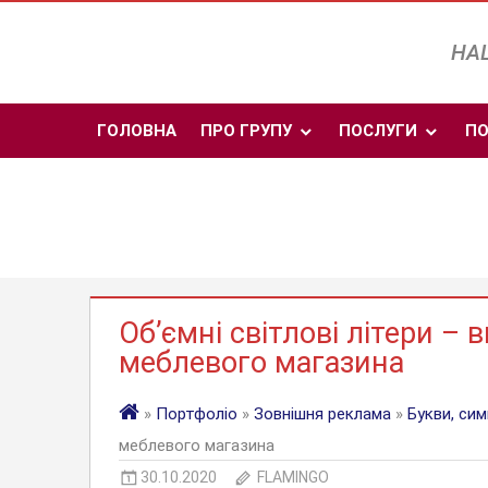
Skip
to
НАШ
content
ГОЛОВНА
ПРО ГРУПУ
ПОСЛУГИ
ПО
Об’ємні світлові літери –
меблевого магазина
»
Портфоліо
»
Зовнішня реклама
»
Букви, си
меблевого магазина
30.10.2020
FLAMINGO