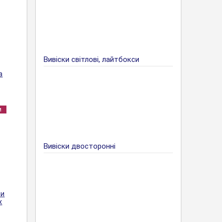
Вивіски світлові, лайтбокси
а
и
Вивіски двосторонні
ри
х