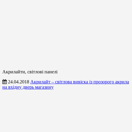
Акрилайти, світлові панелі
24.04.2018
Акрилайт – світлова вивіска із прозорого акрила
на вхідну дверь магазину