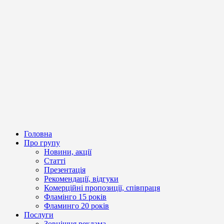
Головна
Про групу
Новини, акції
Статті
Презентація
Рекомендації, відгуки
Комерційні пропозиції, співпраця
Фламінго 15 років
Фламинго 20 років
Послуги
Зовнішня реклама