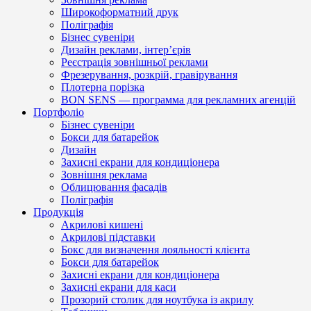
Широкоформатний друк
Поліграфія
Бізнес сувеніри
Дизайн реклами, інтер’єрів
Реєстрація зовнішньої реклами
Фрезерування, розкрій, гравірування
Плотерна порізка
BON SENS — программа для рекламних агенцій
Портфоліо
Бізнес сувеніри
Бокси для батарейок
Дизайн
Захисні екрани для кондиціонера
Зовнішня реклама
Облицювання фасадів
Поліграфія
Продукція
Акрилові кишені
Акрилові підставки
Бокс для визначення лояльності клієнта
Бокси для батарейок
Захисні екрани для кондиціонера
Захисні екрани для каси
Прозорий столик для ноутбука із акрилу