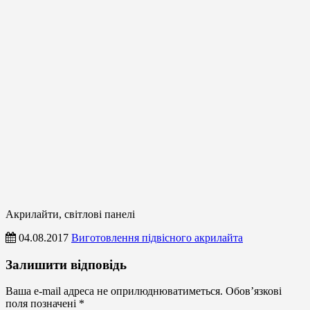
Акрилайти, світлові панелі
04.08.2017
Виготовлення підвісного акрилайта
Акрилайти,
Залишити відповідь
світлові
панелі
Ваша e-mail адреса не оприлюднюватиметься.
Обов’язкові
поля позначені
*