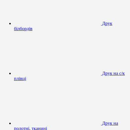
Друк
білбордів
Друк на с/к
плівці
Друк на
полотні, тканині