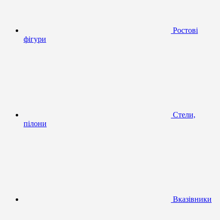
Ростові
фігури
Стели,
пілони
Вказівники