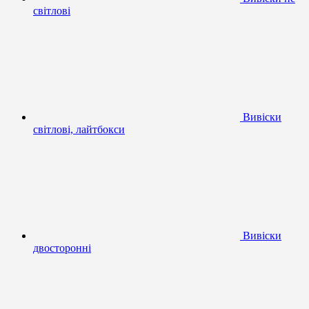
світлові
Вивіски
світлові, лайтбокси
Вивіски
двосторонні