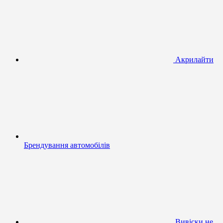
Акрилайти
Брендування автомобілів
Вивіски не