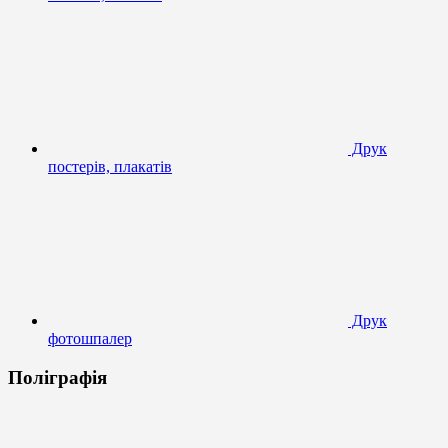
Друк
постерів, плакатів
Друк
фотошпалер
Поліграфія