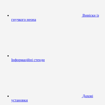
Вивіски із
гнучкого неона
Інформаційні стенди
Дахові
установки