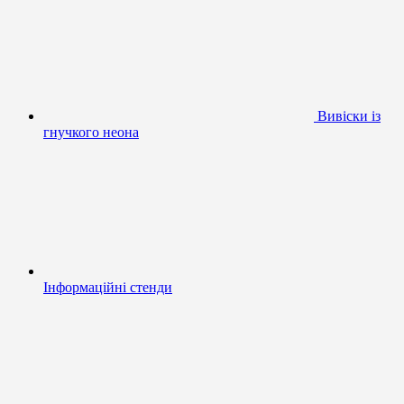
Вивіски із
гнучкого неона
Інформаційні стенди