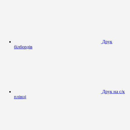
Друк
білбордів
Друк на с/к
плівці