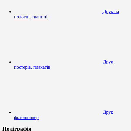
Друк на
полотні, тканині
Друк
постерів, плакатів
Друк
фотошпалер
Поліграфія