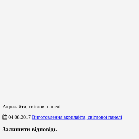
Акрилайти, світлові панелі
04.08.2017
Виготовлення акрилайта, світлової панелі
Акрилайти,
Залишити відповідь
світлові
панелі