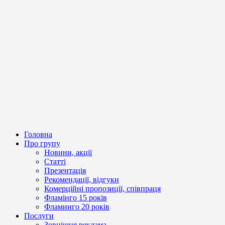
Головна
Про групу
Новини, акції
Статті
Презентація
Рекомендації, відгуки
Комерційні пропозиції, співпраця
Фламінго 15 років
Фламинго 20 років
Послуги
Зовнішня реклама