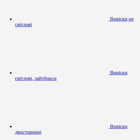
Вивіски не
світлові
Вивіски
світлові, лайтбокси
Вивіски
двосторонні