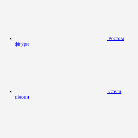
Ростові
фігури
Стели,
пілони