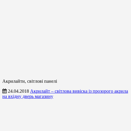
Акрилайти, світлові панелі
24.04.2018
Акрилайт – світлова вивіска із прозорого акрила
на вхідну дверь магазину