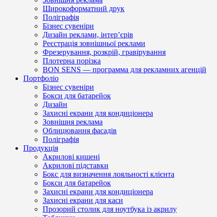
Широкоформатний друк
Поліграфія
Бізнес сувеніри
Дизайн реклами, інтер’єрів
Реєстрація зовнішньої реклами
Фрезерування, розкрій, гравірування
Плотерна порізка
BON SENS — программа для рекламних агенцій
Портфоліо
Бізнес сувеніри
Бокси для батарейок
Дизайн
Захисні екрани для кондиціонера
Зовнішня реклама
Облицювання фасадів
Поліграфія
Продукція
Акрилові кишені
Акрилові підставки
Бокс для визначення лояльності клієнта
Бокси для батарейок
Захисні екрани для кондиціонера
Захисні екрани для каси
Прозорий столик для ноутбука із акрилу