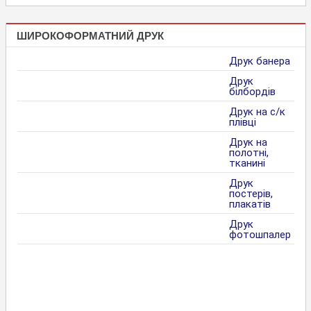
ШИРОКОФОРМАТНИЙ ДРУК
Друк банера
Друк
білбордів
Друк на с/к
плівці
Друк на
полотні,
тканині
Друк
постерів,
плакатів
Друк
фотошпалер