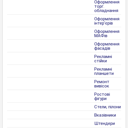
Оформлення
торг.
обладнання
Оформлення
інтер’єрів
Оформлення
МАФів
Оформлення
фасадів
Рекламні
стійки
Рекламні
планшети
Ремонт
вивісок
Ростові
фігури
Стели, пілони
Вказівники
Штендери