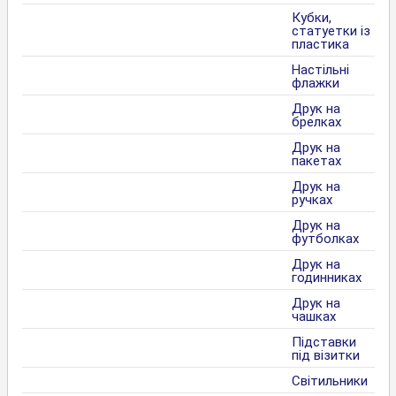
Кубки,
статуетки із
пластика
Настільні
флажки
Друк на
брелках
Друк на
пакетах
Друк на
ручках
Друк на
футболках
Друк на
годинниках
Друк на
чашках
Підставки
під візитки
Світильники