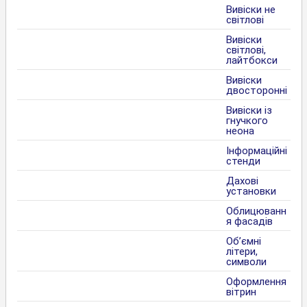
Вивіски не
світлові
Вивіски
світлові,
лайтбокси
Вивіски
двосторонні
Вивіски із
гнучкого
неона
Інформаційні
стенди
Дахові
установки
Облицюванн
я фасадів
Об’ємні
літери,
символи
Оформлення
вітрин