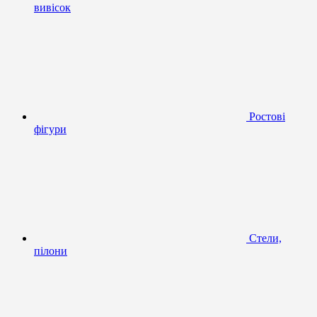
вивісок
Ростові
фігури
Стели,
пілони