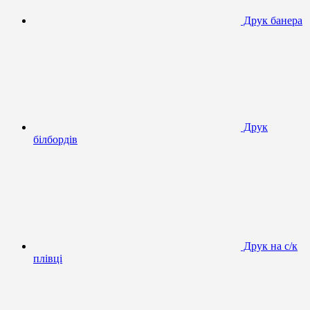
Друк банера
Друк
білбордів
Друк на с/к
плівці