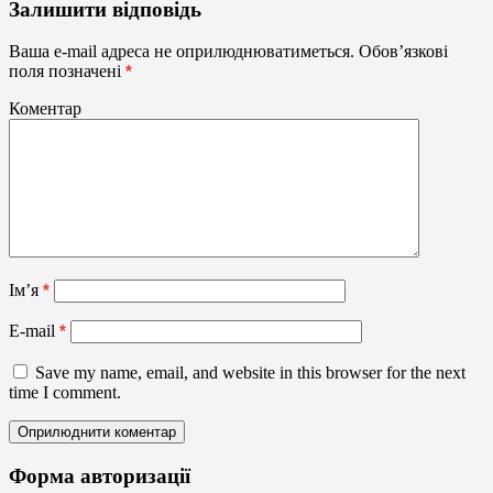
Привітальні
Залишити відповідь
листівки,
запрошення
Ваша e-mail адреса не оприлюднюватиметься.
Обов’язкові
поля позначені
*
Коментар
Ім’я
*
E-mail
*
Save my name, email, and website in this browser for the next
time I comment.
Форма авторизації