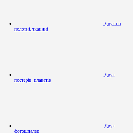
Друк на
полотні, тканині
Друк
постерів, плакатів
Друк
фотошпалер