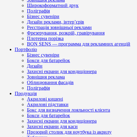
Широкоформатний друк
Поліграфія
Бізнес сувеніри
Дизайн реклами, інтер’єрів
Реєстрація зовнішньої реклами
Фрезерування, розкрій, гравірування
Плотерна порізка
BON SENS — программа для рекламних агенцій
Портфоліо
Бізнес сувеніри
Бокси для батарейок
Дизайн
Захисні екрани для кондиціонера
Зовнішня реклама
Облицювання фасадів
Поліграфія
Продукція
Акрилові кишені
Акрилові підставки
Бокс для визначення лояльності клієнта
Бокси для батарейок
Захисні екрани для кондиціонера
Захисні екрани для каси
Прозорий столик для ноутбука із акрилу