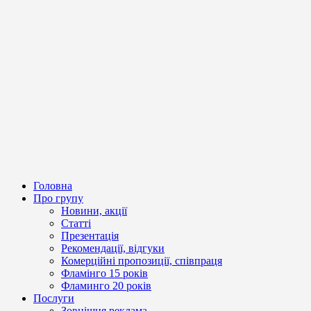
Головна
Про групу
Новини, акції
Статті
Презентація
Рекомендації, відгуки
Комерційні пропозиції, співпраця
Фламінго 15 років
Фламинго 20 років
Послуги
Зовнішня реклама