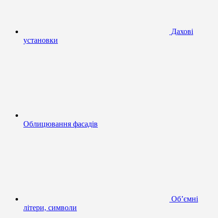
Дахові
установки
Облицювання фасадів
Об’ємні
літери, символи