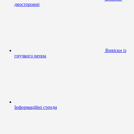
двосторонні
Вивіски із
гнучкого неона
Інформаційні стенди