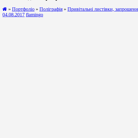
»
Портфоліо
»
Поліграфія
»
Привітальні листівки, запрошен
04.08.2017
flamingo