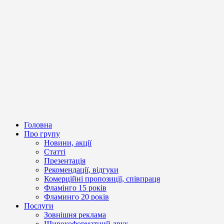
Головна
Про групу
Новини, акції
Статті
Презентація
Рекомендації, відгуки
Комерційні пропозиції, співпраця
Фламінго 15 років
Фламинго 20 років
Послуги
Зовнішня реклама
Широкоформатний друк