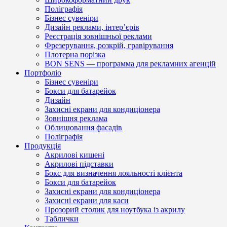
Поліграфія
Бізнес сувеніри
Дизайн реклами, інтер’єрів
Реєстрація зовнішньої реклами
Фрезерування, розкрій, гравірування
Плотерна порізка
BON SENS — программа для рекламних агенцій
Портфоліо
Бізнес сувеніри
Бокси для батарейок
Дизайн
Захисні екрани для кондиціонера
Зовнішня реклама
Облицювання фасадів
Поліграфія
Продукція
Акрилові кишені
Акрилові підставки
Бокс для визначення лояльності клієнта
Бокси для батарейок
Захисні екрани для кондиціонера
Захисні екрани для каси
Прозорий столик для ноутбука із акрилу
Таблички