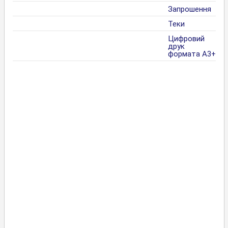
Запрошення
Теки
Цифровий
друк
формата А3+