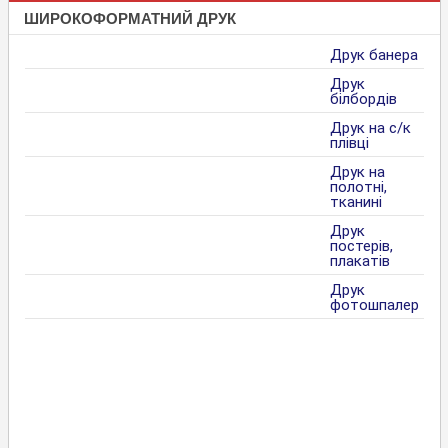
ШИРОКОФОРМАТНИЙ ДРУК
Друк банера
Друк
білбордів
Друк на с/к
плівці
Друк на
полотні,
тканині
Друк
постерів,
плакатів
Друк
фотошпалер