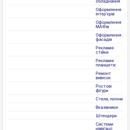
обладнання
Оформлення
інтер’єрів
Оформлення
МАФів
Оформлення
фасадів
Рекламні
стійки
Рекламні
планшети
Ремонт
вивісок
Ростові
фігури
Стели, пілони
Вказівники
Штендери
Системи
навігації