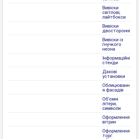
Вивіски
світлові,
лайтбокси
Вивіски
двосторонні
Вивіски із
гнучкого
неона
Інформаційні
стенди
Дахові
установки
Облицюванн
я фасадів
Об’ємні
літери,
символи
Оформлення
вітрин
Оформлення
торг.