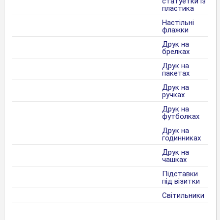
статуетки із
пластика
Настільні
флажки
Друк на
брелках
Друк на
пакетах
Друк на
ручках
Друк на
футболках
Друк на
годинниках
Друк на
чашках
Підставки
під візитки
Світильники