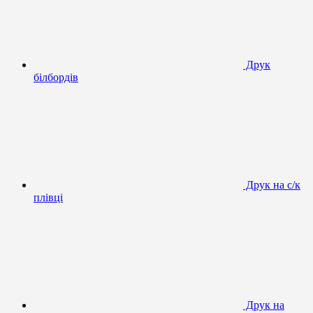
Друк
білбордів
Друк на с/к
плівці
Друк на