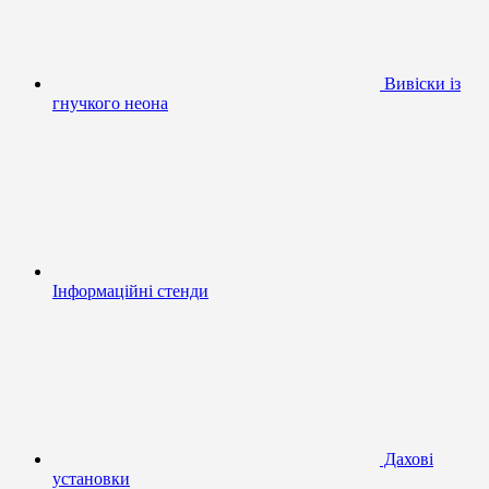
Вивіски із
гнучкого неона
Інформаційні стенди
Дахові
установки