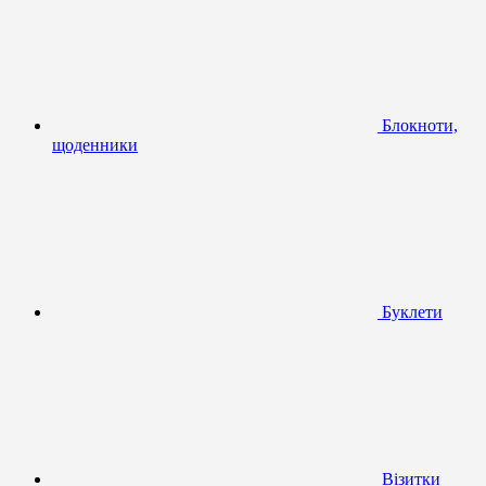
Блокноти,
щоденники
Буклети
Візитки