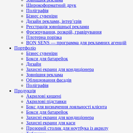
Широкоформатний друк
Поліграфія
Бізнес сувеніри
Дизайн реклами, інтер’єрів
Реєстрація зовнішньої реклами
Фрезерування, розкрій, гравірування
Плотерна порізка
BON SENS — программа для рекламних агенцій
Портфоліо
Бізнес сувеніри
Бокси для батарейок
Дизайн
Захисні екрани для кондиціонера
Зовнішня реклама
Облицювання фасадів
Поліграфія
Продукція
Акрилові кишені
Акрилові підставки
Бокс для визначення лояльності клієнта
Бокси для батарейок
Захисні екрани для кондиціонера
Захисні екрани для каси
Прозорий столик для ноутбука із акрилу