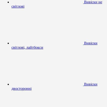
Вивіски не
світлові
Вивіски
світлові, лайтбокси
Вивіски
двосторонні