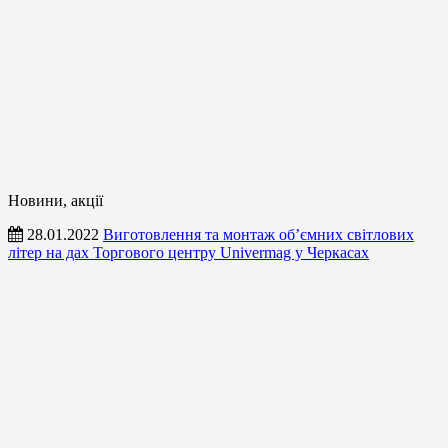
Новини, акції
28.01.2022
Виготовлення та монтаж об’ємних світлових
літер на дах Торгового центру Univermag у Черкасах