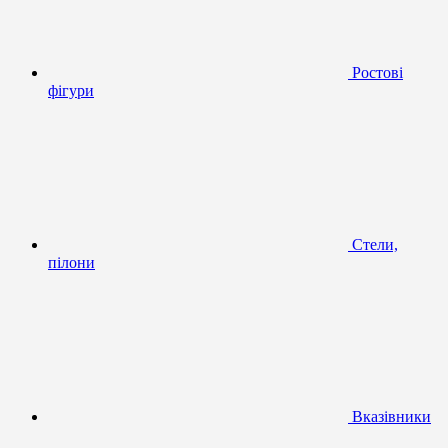
Ростові
фігури
Стели,
пілони
Вказівники