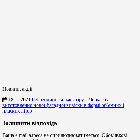
Новини, акції
18.11.2021
Ребрендинг кальян-бару в Черкасах –
виготовлення нової фасадної вивіски в формі об’ємних і
пласких літер
Новини,
Залишити відповідь
акції
Ваша e-mail адреса не оприлюднюватиметься.
Обов’язкові