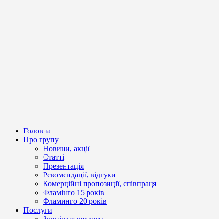
Головна
Про групу
Новини, акції
Статті
Презентація
Рекомендації, відгуки
Комерційні пропозиції, співпраця
Фламінго 15 років
Фламинго 20 років
Послуги
Зовнішня реклама