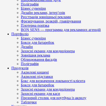
Поліграфія
Бізнес сувеніри
Дизайн реклами, інтер’єрів
Реєстрація зовнішньої реклами
Фрезерування, розкрій, гравірування
Плотерна порізка
BON SENS — программа для рекламних агенцій
Портфоліо
Бізнес сувеніри
Бокси для батарейок
Дизайн
Захисні екрани для кондиціонера
Зовнішня реклама
Облицювання фасадів
Поліграфія
Продукція
Акрилові кишені
Акрилові підставки
Бокс для визначення лояльності клієнта
Бокси для батарейок
Захисні екрани для кондиціонера
Захисні екрани для каси
Прозорий столик для ноутбука із акрилу
Таблички