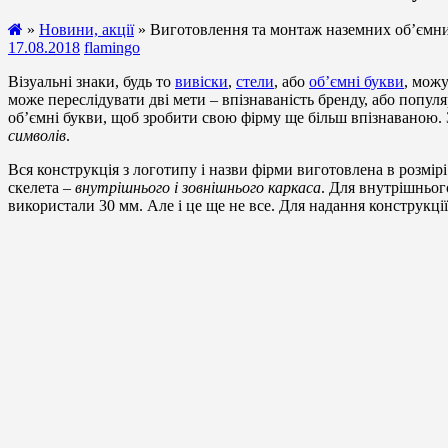
»
Новини, акції
» Виготовлення та монтаж наземних об’ємних
17.08.2018
flamingo
Візуальні знаки, будь то
вивіски
,
стели
, або
об’ємні букви
, можу
може переслідувати дві мети – впізнаваність бренду, або популя
об’ємні букви, щоб зробити свою фірму ще більш впізнаваною.
символів
.
Вся конструкція з логотипу і назви фірми виготовлена в розмірі
скелета –
внутрішнього і зовнішнього каркаса
. Для внутрішньог
використали 30 мм. Але і це ще не все. Для надання конструкції