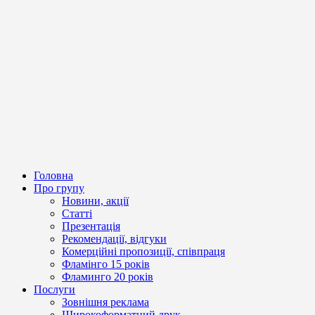
Головна
Про групу
Новини, акції
Статті
Презентація
Рекомендації, відгуки
Комерційні пропозиції, співпраця
Фламінго 15 років
Фламинго 20 років
Послуги
Зовнішня реклама
Широкоформатний друк