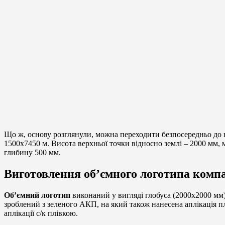
Що ж, основу розглянули, можна переходити безпосередньо до 
1500х7450 м. Висота верхньої точки відносно землі – 2000 мм, м
глибину 500 мм.
Виготовлення об’ємного логотипа компа
Об’ємний логотип
виконаний у вигляді глобуса (2000х2000 мм)
зроблений з зеленого АКП, на який також нанесена аплікація пл
аплікації с/к плівкою.