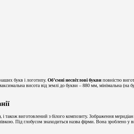
наших букв і логотипу.
Об’ємні несвітлові букви
повністю вигото
аксимальна висота від землі до букви – 880 мм, мінімальна (на б
нії
, і також виготовлений з білого композиту. Зображення меридіан
івкою. Під глобусом знаходиться назва фірми. Вона зроблено у в