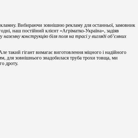
рекламну. Вибираючи зовнішню рекламу для останньої, замовник
годні, наш постійний клієнт «Агріматко-Україна», задіяв
ку
наземну конструкцію біля поля на трасі у вигляді об’ємних
. Але такий гігант вимагає виготовлення міцного і надійного
мм, для зовнішнього знадобилася труба трохи товща, ми
го дроту.