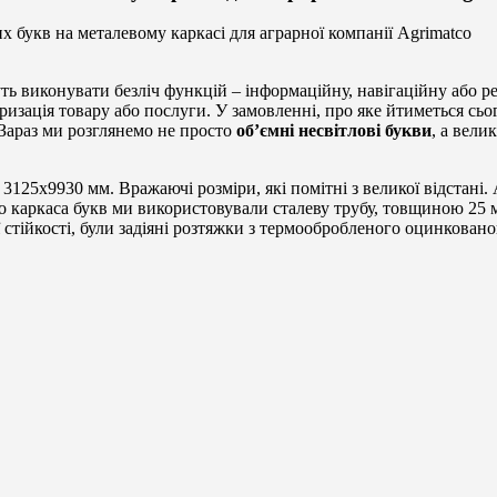
 букв на металевому каркасі для аграрної компанії Agrimatco
ть виконувати безліч функцій – інформаційну, навігаційну або 
ризація товару або послуги. У замовленні, про яке йтиметься сьо
 Зараз ми розглянемо не просто
об’ємні несвітлові букви
, а вели
 3125х9930 мм. Вражаючі розміри, які помітні з великої відстані
о каркаса букв ми використовували сталеву трубу, товщиною 25 
 стійкості, були задіяні розтяжки з термообробленого оцинковано