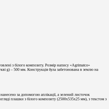
влені з білого композиту. Розмір напису «Agrimatco»
укві g) – 500 мм. Конструкція була забетонована в землю на
 нанесено за допомогою аплікації, а зелений листочок
игляді плашки з білого композиту (2500х535х25 мм), з текстом з