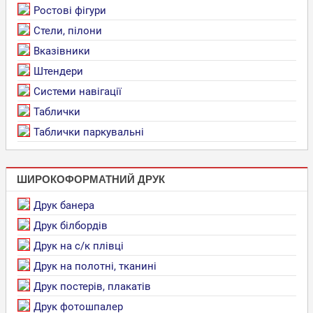
Ростові фігури
Стели, пілони
Вказівники
Штендери
Системи навігації
Таблички
Таблички паркувальні
ШИРОКОФОРМАТНИЙ ДРУК
Друк банера
Друк білбордів
Друк на с/к плівці
Друк на полотні, тканині
Друк постерів, плакатів
Друк фотошпалер