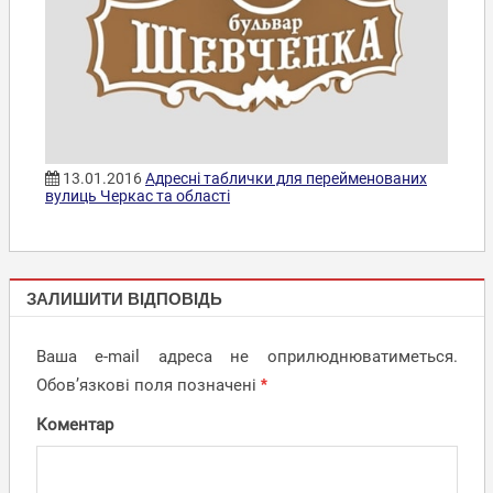
13.01.2016
Адресні таблички для перейменованих
вулиць Черкас та області
НОВИНИ,
ЗАЛИШИТИ ВІДПОВІДЬ
АКЦІЇ
Ваша e-mail адреса не оприлюднюватиметься.
Обов’язкові поля позначені
*
Коментар