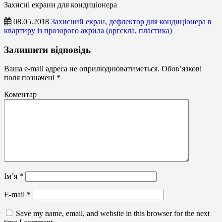
Захисні екрани для кондиціонера
08.05.2018
Захисний екран, дефлектор для кондиціонера в
квартиру із прозорого акрила (оргскла, пластика)
Захисні
Залишити відповідь
екрани
для
Ваша e-mail адреса не оприлюднюватиметься.
Обов’язкові
кондиціонера
поля позначені
*
Коментар
Ім’я
*
E-mail
*
Save my name, email, and website in this browser for the next