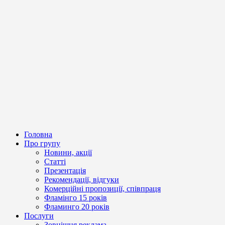
Головна
Про групу
Новини, акції
Статті
Презентація
Рекомендації, відгуки
Комерційні пропозиції, співпраця
Фламінго 15 років
Фламинго 20 років
Послуги
Зовнішня реклама