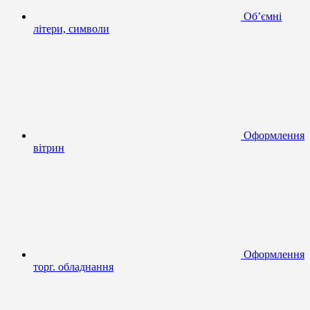
Об’ємні
літери, символи
Оформлення
вітрин
Оформлення
торг. обладнання