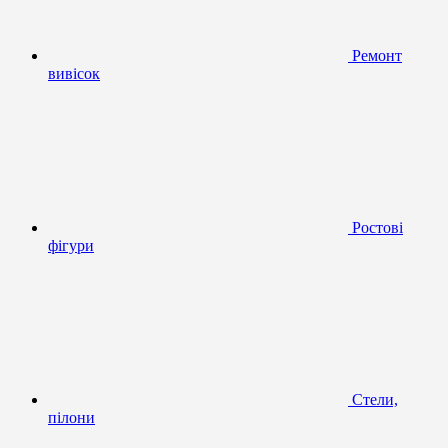
Ремонт
вивісок
Ростові
фігури
Стели,
пілони