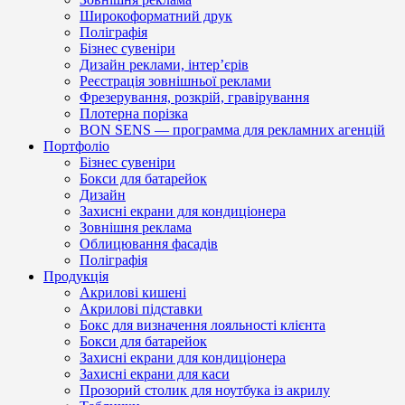
Широкоформатний друк
Поліграфія
Бізнес сувеніри
Дизайн реклами, інтер’єрів
Реєстрація зовнішньої реклами
Фрезерування, розкрій, гравірування
Плотерна порізка
BON SENS — программа для рекламних агенцій
Портфоліо
Бізнес сувеніри
Бокси для батарейок
Дизайн
Захисні екрани для кондиціонера
Зовнішня реклама
Облицювання фасадів
Поліграфія
Продукція
Акрилові кишені
Акрилові підставки
Бокс для визначення лояльності клієнта
Бокси для батарейок
Захисні екрани для кондиціонера
Захисні екрани для каси
Прозорий столик для ноутбука із акрилу