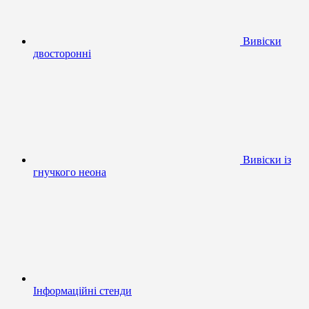
Вивіски
двосторонні
Вивіски із
гнучкого неона
Інформаційні стенди