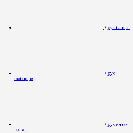
Друк банера
Друк
білбордів
Друк на с/к
плівці