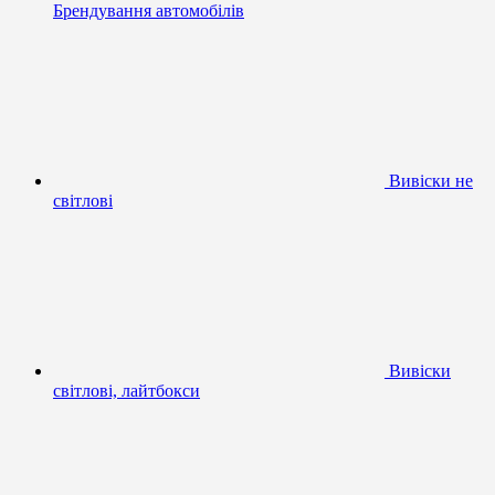
Брендування автомобілів
Вивіски не
світлові
Вивіски
світлові, лайтбокси