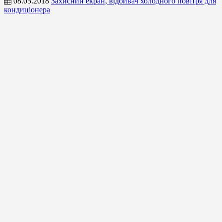
08.05.2018
Захисний екран, відбивач холодного повітря для
кондиціонера