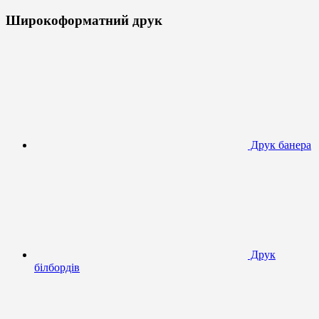
Широкоформатний друк
Друк банера
Друк
білбордів