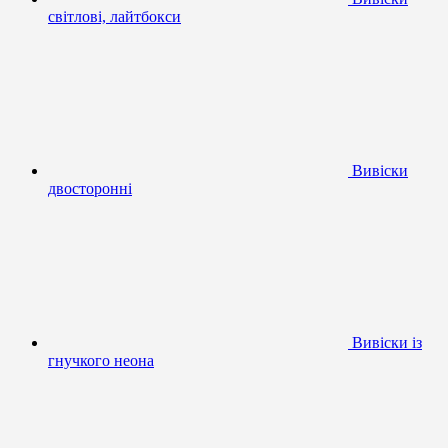
світлові, лайтбокси
Вивіски
двосторонні
Вивіски із
гнучкого неона