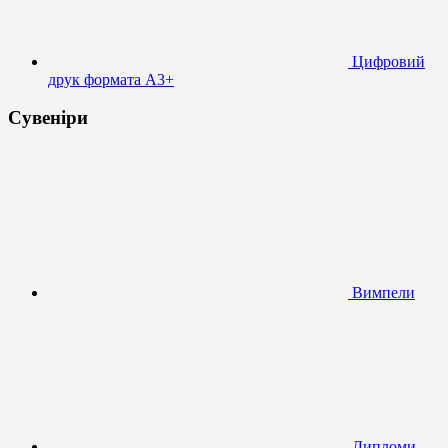
Цифровий
друк формата А3+
Сувеніри
Вимпели
Дипломи,