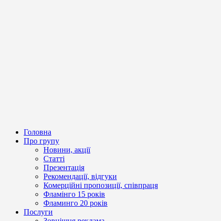
Головна
Про групу
Новини, акції
Статті
Презентація
Рекомендації, відгуки
Комерційні пропозиції, співпраця
Фламінго 15 років
Фламинго 20 років
Послуги
Зовнішня реклама