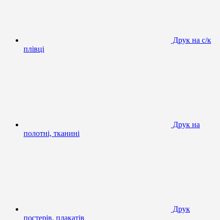
Друк на с/к
плівці
Друк на
полотні, тканині
Друк
постерів, плакатів