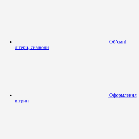
Об’ємні
літери, символи
Оформлення
вітрин