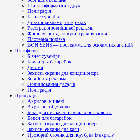
Широкоформатний друк
Поліграфія
Бізнес сувеніри
Дизайн реклами, інтер’єрів
Реєстрація зовнішньої реклами
Фрезерування, розкрій, гравірування
Плотерна порізка
BON SENS — программа для рекламних агенцій
Портфоліо
Бізнес сувеніри
Бокси для батарейок
Дизайн
Захисні екрани для кондиціонера
Зовнішня реклама
Облицювання фасадів
Поліграфія
Продукція
Акрилові кишені
Акрилові підставки
Бокс для визначення лояльності клієнта
Бокси для батарейок
Захисні екрани для кондиціонера
Захисні екрани для каси
Прозорий столик для ноутбука із акрилу