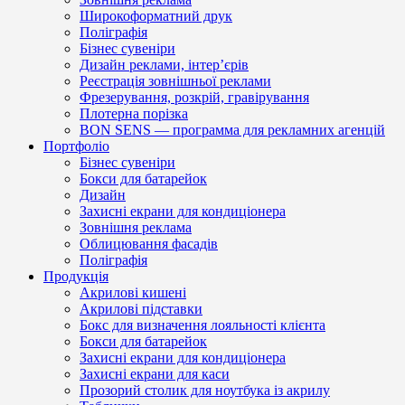
Широкоформатний друк
Поліграфія
Бізнес сувеніри
Дизайн реклами, інтер’єрів
Реєстрація зовнішньої реклами
Фрезерування, розкрій, гравірування
Плотерна порізка
BON SENS — программа для рекламних агенцій
Портфоліо
Бізнес сувеніри
Бокси для батарейок
Дизайн
Захисні екрани для кондиціонера
Зовнішня реклама
Облицювання фасадів
Поліграфія
Продукція
Акрилові кишені
Акрилові підставки
Бокс для визначення лояльності клієнта
Бокси для батарейок
Захисні екрани для кондиціонера
Захисні екрани для каси
Прозорий столик для ноутбука із акрилу