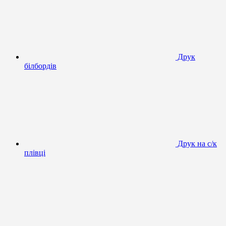
Друк
білбордів
Друк на с/к
плівці