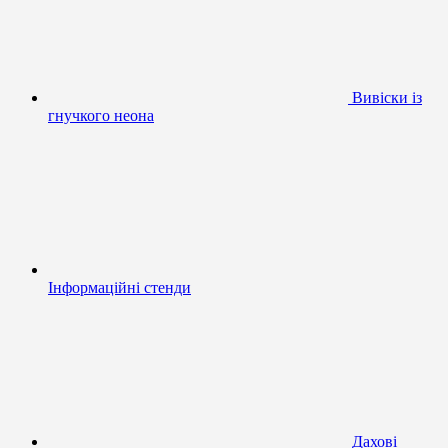
Вивіски із
гнучкого неона
Інформаційні стенди
Дахові