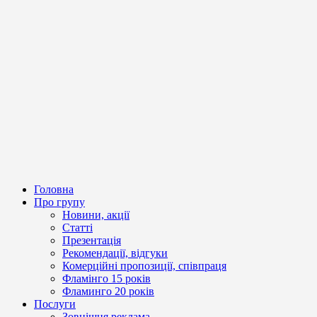
Головна
Про групу
Новини, акції
Статті
Презентація
Рекомендації, відгуки
Комерційні пропозиції, співпраця
Фламінго 15 років
Фламинго 20 років
Послуги
Зовнішня реклама