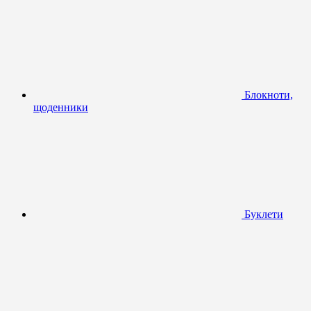
Блокноти,
щоденники
Буклети