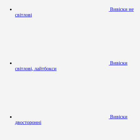
Вивіски не
світлові
Вивіски
світлові, лайтбокси
Вивіски
двосторонні