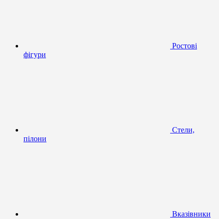
Ростові
фігури
Стели,
пілони
Вказівники