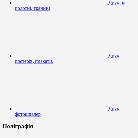
Друк на
полотні, тканині
Друк
постерів, плакатів
Друк
фотошпалер
Поліграфія