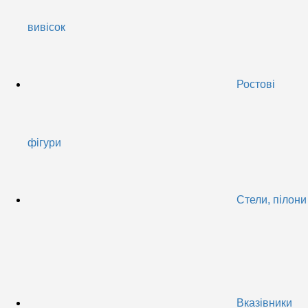
вивісок
Ростові
фігури
Стели, пілони
Вказівники