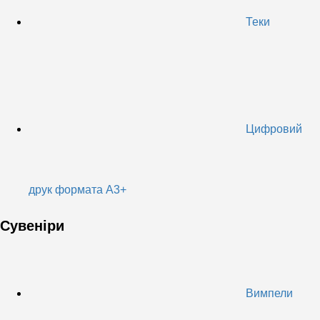
Теки
Цифровий
друк формата А3+
Сувеніри
Вимпели