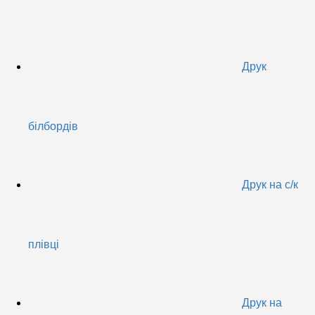
Друк
білбордів
Друк на с/к
плівці
Друк на