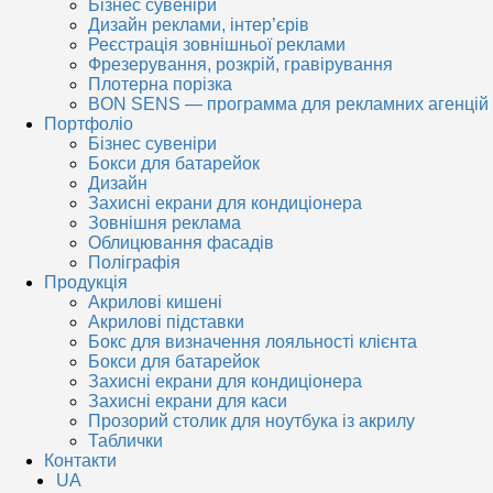
Бізнес сувеніри
Дизайн реклами, інтер’єрів
Реєстрація зовнішньої реклами
Фрезерування, розкрій, гравірування
Плотерна порізка
BON SENS — программа для рекламних агенцій
Портфоліо
Бізнес сувеніри
Бокси для батарейок
Дизайн
Захисні екрани для кондиціонера
Зовнішня реклама
Облицювання фасадів
Поліграфія
Продукція
Акрилові кишені
Акрилові підставки
Бокс для визначення лояльності клієнта
Бокси для батарейок
Захисні екрани для кондиціонера
Захисні екрани для каси
Прозорий столик для ноутбука із акрилу
Таблички
Контакти
UA