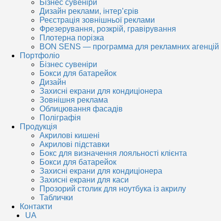
Бізнес сувеніри
Дизайн реклами, інтер’єрів
Реєстрація зовнішньої реклами
Фрезерування, розкрій, гравірування
Плотерна порізка
BON SENS — программа для рекламних агенцій
Портфоліо
Бізнес сувеніри
Бокси для батарейок
Дизайн
Захисні екрани для кондиціонера
Зовнішня реклама
Облицювання фасадів
Поліграфія
Продукція
Акрилові кишені
Акрилові підставки
Бокс для визначення лояльності клієнта
Бокси для батарейок
Захисні екрани для кондиціонера
Захисні екрани для каси
Прозорий столик для ноутбука із акрилу
Таблички
Контакти
UA