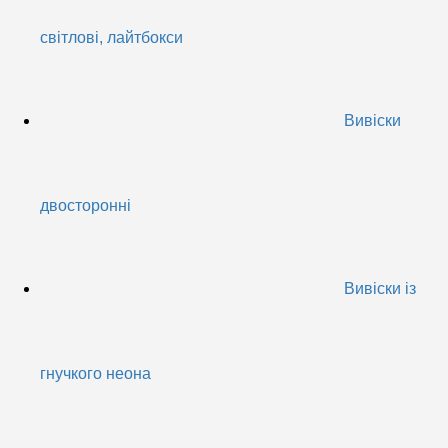
світлові, лайтбокси
Вивіски
двосторонні
Вивіски із
гнучкого неона