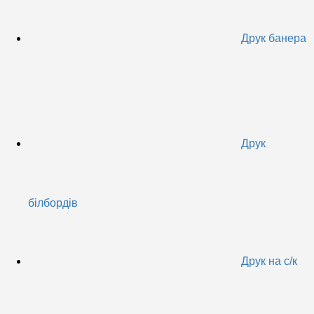
Друк банера
Друк
білбордів
Друк на с/к