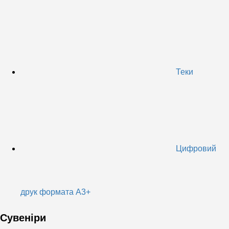
Теки
Цифровий
друк формата А3+
Сувеніри