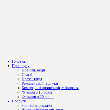
Головна
Про групу
Новини, акції
Статті
Презентація
Рекомендації, відгуки
Комерційні пропозиції, співпраця
Фламінго 15 років
Фламинго 20 років
Послуги
Зовнішня реклама
Широкоформатний друк