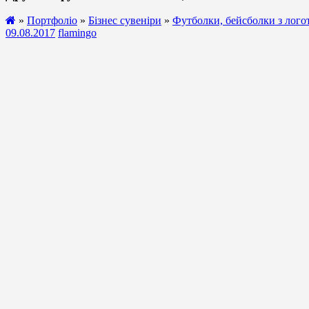
»
Портфоліо
»
Бізнес сувеніри
»
Футболки, бейсболки з лог
09.08.2017
flamingo