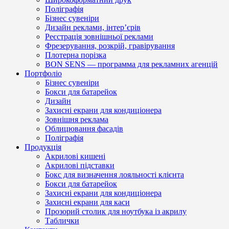
Поліграфія
Бізнес сувеніри
Дизайн реклами, інтер’єрів
Реєстрація зовнішньої реклами
Фрезерування, розкрій, гравірування
Плотерна порізка
BON SENS — программа для рекламних агенцій
Портфоліо
Бізнес сувеніри
Бокси для батарейок
Дизайн
Захисні екрани для кондиціонера
Зовнішня реклама
Облицювання фасадів
Поліграфія
Продукція
Акрилові кишені
Акрилові підставки
Бокс для визначення лояльності клієнта
Бокси для батарейок
Захисні екрани для кондиціонера
Захисні екрани для каси
Прозорий столик для ноутбука із акрилу
Таблички