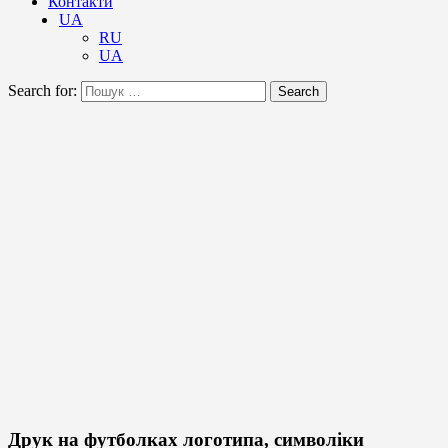
Контакти
UA
RU
UA
Search for:
Search
Друк на футболках логотипа, символіки