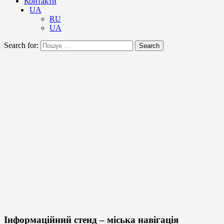
Контакти
UA
RU
UA
Search for:
Search
Інформаційний стенд – міська навігація