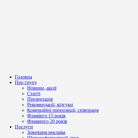
Головна
Про групу
Новини, акції
Статті
Презентація
Рекомендації, відгуки
Комерційні пропозиції, співпраця
Фламінго 15 років
Фламинго 20 років
Послуги
Зовнішня реклама
Широкоформатний друк