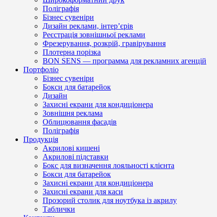
Поліграфія
Бізнес сувеніри
Дизайн реклами, інтер’єрів
Реєстрація зовнішньої реклами
Фрезерування, розкрій, гравірування
Плотерна порізка
BON SENS — программа для рекламних агенцій
Портфоліо
Бізнес сувеніри
Бокси для батарейок
Дизайн
Захисні екрани для кондиціонера
Зовнішня реклама
Облицювання фасадів
Поліграфія
Продукція
Акрилові кишені
Акрилові підставки
Бокс для визначення лояльності клієнта
Бокси для батарейок
Захисні екрани для кондиціонера
Захисні екрани для каси
Прозорий столик для ноутбука із акрилу
Таблички