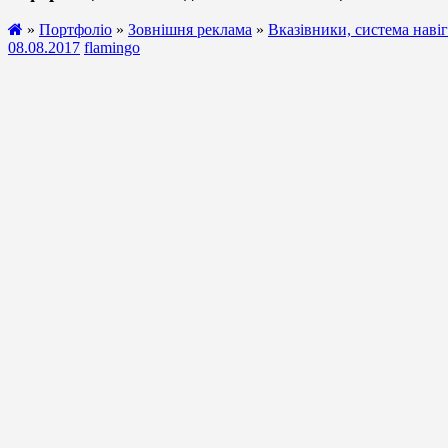
»
Портфоліо
»
Зовнішня реклама
»
Вказівники, система навіг
08.08.2017
flamingo