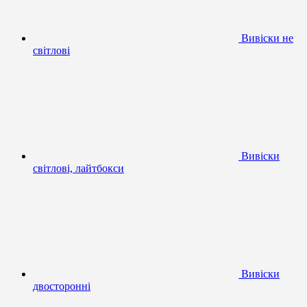
Вивіски не
світлові
Вивіски
світлові, лайтбокси
Вивіски
двосторонні