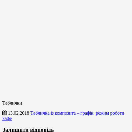
Таблички
13.02.2018
Табличка із композита – графік, режим роботи
кафе
Таблички
Залишити відповідь