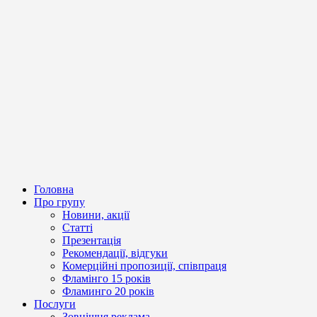
Головна
Про групу
Новини, акції
Статті
Презентація
Рекомендації, відгуки
Комерційні пропозиції, співпраця
Фламінго 15 років
Фламинго 20 років
Послуги
Зовнішня реклама