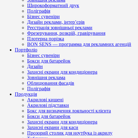
Широкоформатний друк
Поліграфія
Бізнес сувеніри
Дизайн реклами, інтер’єрів
Реєстрація зовнішньої реклами
Фрезерування, розкрій, гравірування
Плотерна порізка
BON SENS — программа для рекламних агенцій
Портфоліо
Бізнес сувеніри
Бокси для батарейок
Дизайн
Захисні екрани для кондиціонера
Зовнішня реклама
Облицювання фасадів
Поліграфія
Продукція
Акрилові кишені
Акрилові підставки
Бокс для визначення лояльності клієнта
Бокси для батарейок
Захисні екрани для кондиціонера
Захисні екрани для каси
Прозорий столик для ноутбука із акрилу