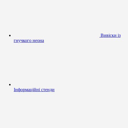
Вивіски із
гнучкого неона
Інформаційні стенди