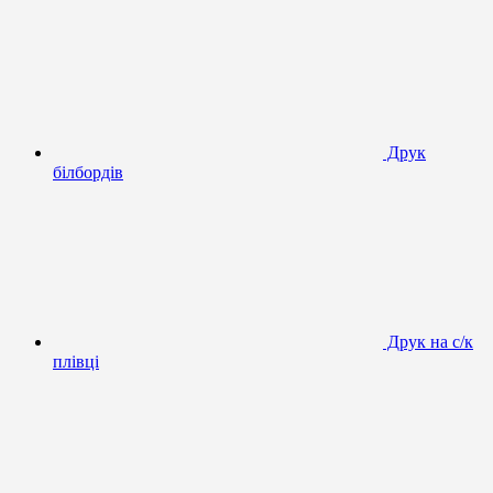
Друк
білбордів
Друк на с/к
плівці