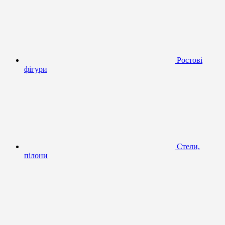
Ростові
фігури
Стели,
пілони