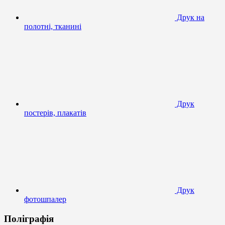
Друк на
полотні, тканині
Друк
постерів, плакатів
Друк
фотошпалер
Поліграфія