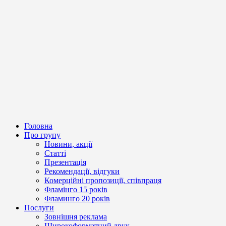
Головна
Про групу
Новини, акції
Статті
Презентація
Рекомендації, відгуки
Комерційні пропозиції, співпраця
Фламінго 15 років
Фламинго 20 років
Послуги
Зовнішня реклама
Широкоформатний друк