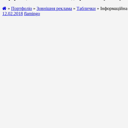
»
Портфоліо
»
Зовнішня реклама
»
Таблички
» Інформаційна 
12.02.2018
flamingo