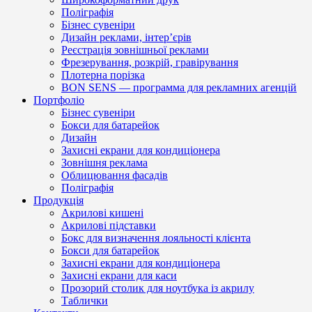
Поліграфія
Бізнес сувеніри
Дизайн реклами, інтер’єрів
Реєстрація зовнішньої реклами
Фрезерування, розкрій, гравірування
Плотерна порізка
BON SENS — программа для рекламних агенцій
Портфоліо
Бізнес сувеніри
Бокси для батарейок
Дизайн
Захисні екрани для кондиціонера
Зовнішня реклама
Облицювання фасадів
Поліграфія
Продукція
Акрилові кишені
Акрилові підставки
Бокс для визначення лояльності клієнта
Бокси для батарейок
Захисні екрани для кондиціонера
Захисні екрани для каси
Прозорий столик для ноутбука із акрилу
Таблички