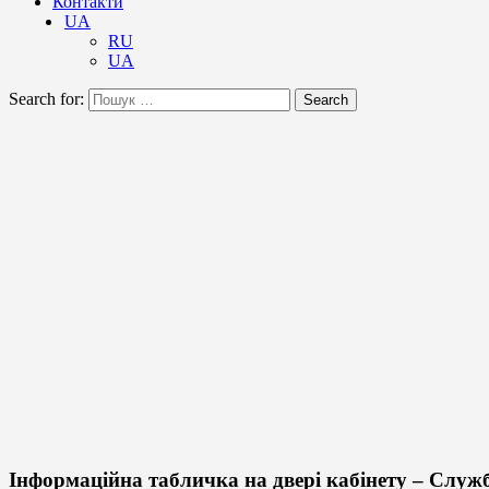
Контакти
UA
RU
UA
Search for:
Search
Інформаційна табличка на двері кабінету – Служ