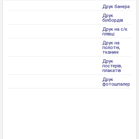
Друк банера
Друк
білбордів
Друк на с/к
плівці
Друк на
полотні,
тканині
Друк
постерів,
плакатів
Друк
фотошпалер