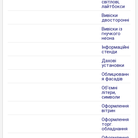
світлові,
лайтбокси
Вивіски
двосторонні
Вивіски із
гнучкого
неона
Інформаційні
стенди
Дахові
установки
Облицюванн
я фасадів
Об’ємні
літери,
символи
Оформлення
вітрин
Оформлення
торг.
обладнання
Оформлення