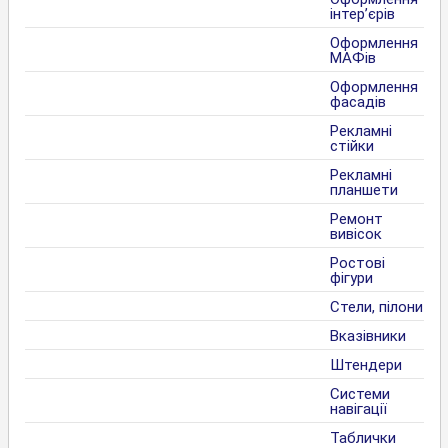
інтер’єрів
Оформлення
МАФів
Оформлення
фасадів
Рекламні
стійки
Рекламні
планшети
Ремонт
вивісок
Ростові
фігури
Стели, пілони
Вказівники
Штендери
Системи
навігації
Таблички