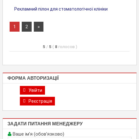
Рекламний пілон для стоматологічної клініки
1
2
Next
»
Навігація
Posts
записів
5
/
5
(
8
голосов
)
ФОРМА АВТОРИЗАЦІЇ
Увійти
Реєстрація
ЗАДАТИ ПИТАННЯ МЕНЕДЖЕРУ
Ваше ім’я (обов’язково)