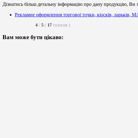
Дізнатись більш детальну інформацію про дану продукцію, Ви з
Рекламне оформлення торгової точки, кіосків, ларьків, 
4
/
5
(
17
голосов
)
Вам може бути цікаво: