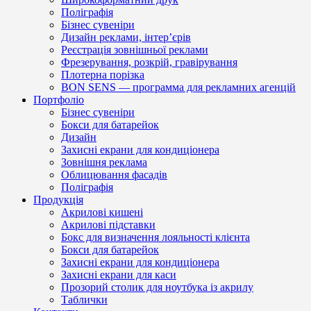
Поліграфія
Бізнес сувеніри
Дизайн реклами, інтер’єрів
Реєстрація зовнішньої реклами
Фрезерування, розкрій, гравірування
Плотерна порізка
BON SENS — программа для рекламних агенцій
Портфоліо
Бізнес сувеніри
Бокси для батарейок
Дизайн
Захисні екрани для кондиціонера
Зовнішня реклама
Облицювання фасадів
Поліграфія
Продукція
Акрилові кишені
Акрилові підставки
Бокс для визначення лояльності клієнта
Бокси для батарейок
Захисні екрани для кондиціонера
Захисні екрани для каси
Прозорий столик для ноутбука із акрилу
Таблички