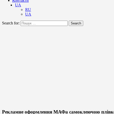
Контакти
UA
RU
UA
Search for:
Search
Рекламне оформлення МАФа самоклеючою плів