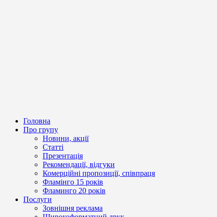
Головна
Про групу
Новини, акції
Статті
Презентація
Рекомендації, відгуки
Комерційні пропозиції, співпраця
Фламінго 15 років
Фламинго 20 років
Послуги
Зовнішня реклама
Широкоформатний друк