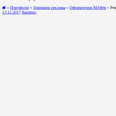
»
Портфоліо
»
Зовнішня реклама
»
Оформлення МАФів
» Ре
13.12.2017
flamingo