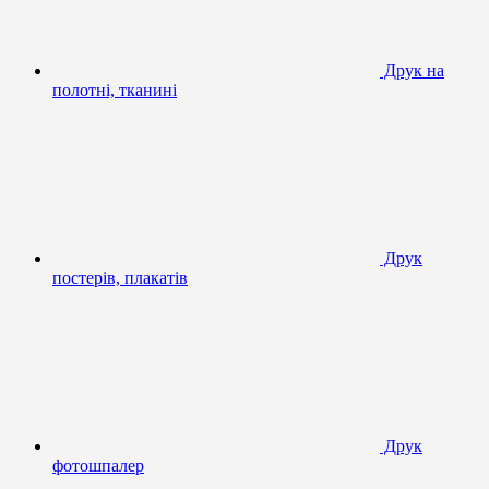
Друк на
полотні, тканині
Друк
постерів, плакатів
Друк
фотошпалер