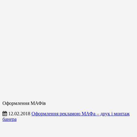
Оформлення МАФів
12.02.2018
Оформлення рекламою МАФа – друк і монтаж
банера