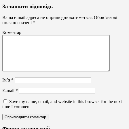
Оформлення
Залишити відповідь
МАФів
Ваша e-mail адреса не оприлюднюватиметься.
Обов’язкові
поля позначені
*
Коментар
Ім’я
*
E-mail
*
Save my name, email, and website in this browser for the next
time I comment.
Форма авторизації