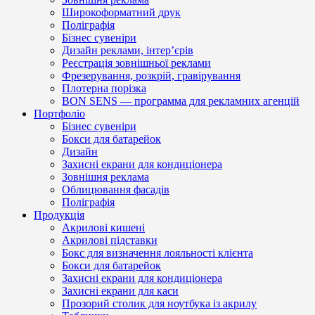
Широкоформатний друк
Поліграфія
Бізнес сувеніри
Дизайн реклами, інтер’єрів
Реєстрація зовнішньої реклами
Фрезерування, розкрій, гравірування
Плотерна порізка
BON SENS — программа для рекламних агенцій
Портфоліо
Бізнес сувеніри
Бокси для батарейок
Дизайн
Захисні екрани для кондиціонера
Зовнішня реклама
Облицювання фасадів
Поліграфія
Продукція
Акрилові кишені
Акрилові підставки
Бокс для визначення лояльності клієнта
Бокси для батарейок
Захисні екрани для кондиціонера
Захисні екрани для каси
Прозорий столик для ноутбука із акрилу