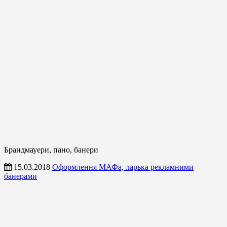
Брандмауери, пано, банери
15.03.2018
Оформлення МАФа, ларька рекламними
банерами