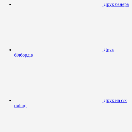
Друк банера
Друк
білбордів
Друк на с/к
плівці