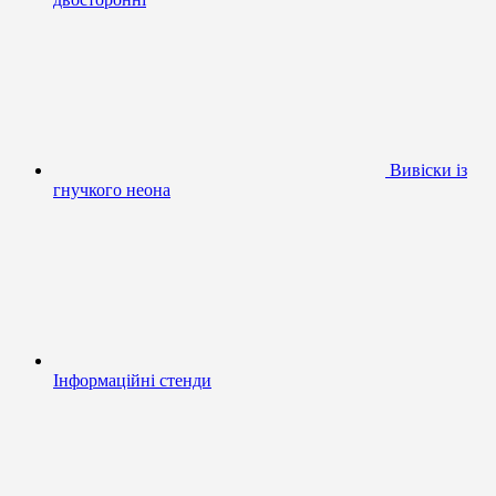
Вивіски із
гнучкого неона
Інформаційні стенди