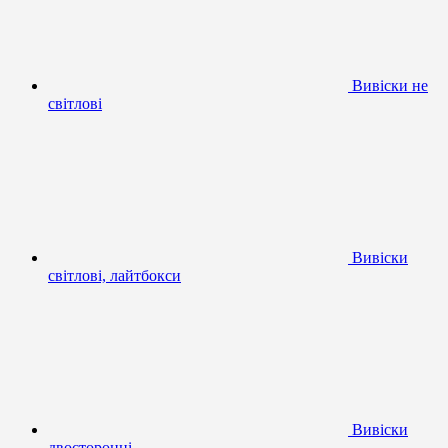
Вивіски не
світлові
Вивіски
світлові, лайтбокси
Вивіски
двосторонні