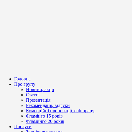
Головна
Про групу
Новини, акції
Статті
Презентація
Рекомендації, відгуки
Комерційні пропозиції, співпраця
Фламінго 15 років
Фламинго 20 років
Послуги
Зовнішня реклама