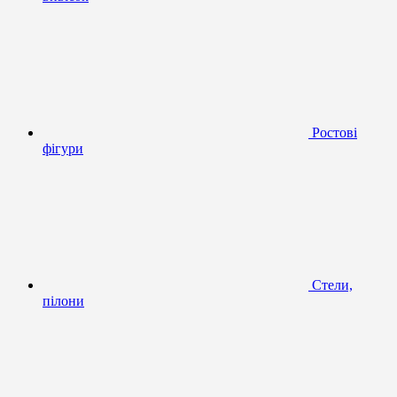
Ростові
фігури
Стели,
пілони