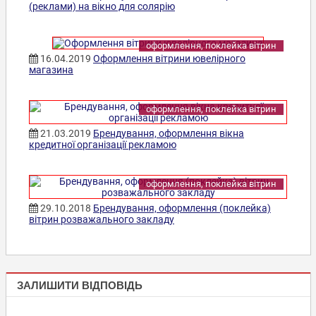
(реклами) на вікно для солярію
оформлення, поклейка вітрин
16.04.2019
Оформлення вітрини ювелірного
магазина
оформлення, поклейка вітрин
21.03.2019
Брендування, оформлення вікна
кредитної організації рекламою
оформлення, поклейка вітрин
29.10.2018
Брендування, оформлення (поклейка)
вітрин розважального закладу
ОФОРМЛЕННЯ,
ЗАЛИШИТИ ВІДПОВІДЬ
ПОКЛЕЙКА
ВІТРИН