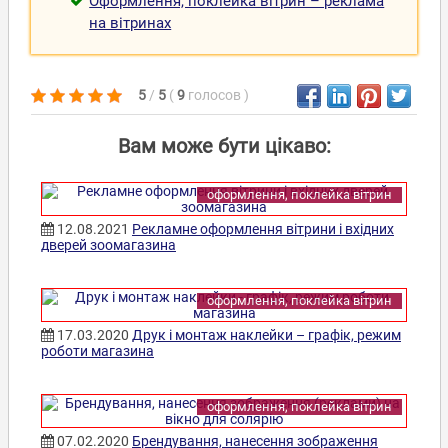
Оформлення, поклейка вітрин – реклама
на вітринах
5
/
5
(
9
голосов
)
Вам може бути цікаво:
оформлення, поклейка вітрин
12.08.2021
Рекламне оформлення вітрини і вхідних
дверей зоомагазина
оформлення, поклейка вітрин
17.03.2020
Друк і монтаж наклейки – графік, режим
роботи магазина
оформлення, поклейка вітрин
07.02.2020
Брендування, нанесення зображення