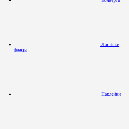
Конверти
Листівки,
флаєра
Наклейки