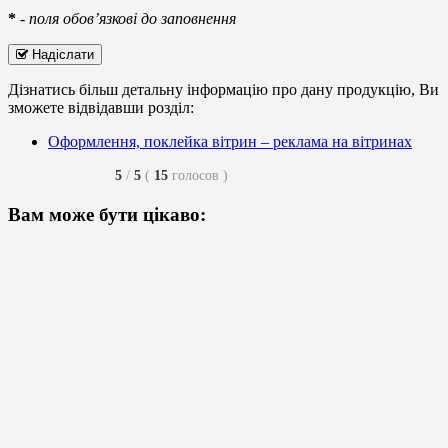
*
-
поля обов’язкові до заповнення
Надіслати
Дізнатись більш детальну інформацію про дану продукцію, Ви
зможете відвідавши розділ:
Оформлення, поклейка вітрин – реклама на вітринах
5
/
5
(
15
голосов
)
Вам може бути цікаво: