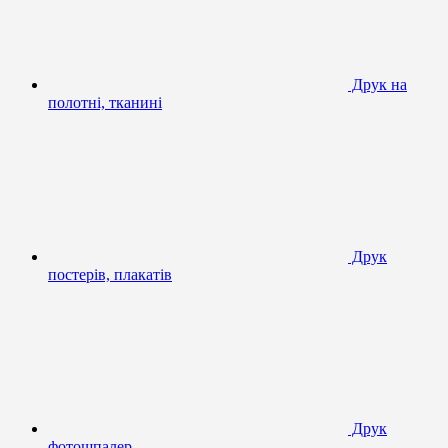
Друк на
полотні, тканині
Друк
постерів, плакатів
Друк
фотошпалер