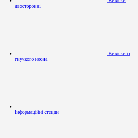
Вивіски
двосторонні
Вивіски із
гнучкого неона
Інформаційні стенди