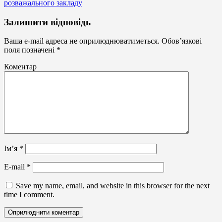
розважального закладу
Оформлення,
Залишити відповідь
поклейка
вітрин
Ваша e-mail адреса не оприлюднюватиметься.
Обов’язкові
поля позначені
*
Коментар
Ім’я
*
E-mail
*
Save my name, email, and website in this browser for the next
time I comment.