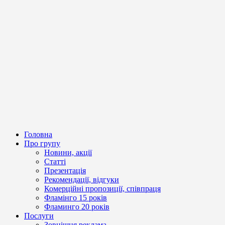
Головна
Про групу
Новини, акції
Статті
Презентація
Рекомендації, відгуки
Комерційні пропозиції, співпраця
Фламінго 15 років
Фламинго 20 років
Послуги
Зовнішня реклама