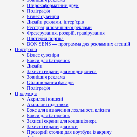
Широкоформатний друк
Поліграфія
Бізнес сувеніри
Дизайн реклами, інтер’єрів
Реєстрація зовнішньої реклами
Фрезерування, розкрій, гравірування
Плотерна порізка
BON SENS — программа для рекламних агенцій
Портфоліо
Бізнес сувеніри
Бокси для батарейок
Дизайн
Захисні екрани для кондиціонера
Зовнішня реклама
Облицювання фасадів
Поліграфія
Продукція
Акрилові кишені
Акрилові підставки
Бокс для визначення лояльності клієнта
Бокси для батарейок
Захисні екрани для кондиціонера
Захисні екрани для каси
Прозорий столик для ноутбука із акрилу