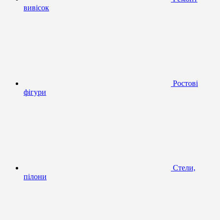
вивісок
Ростові
фігури
Стели,
пілони