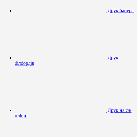
Друк банера
Друк
білбордів
Друк на с/к
плівці