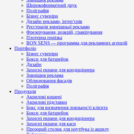
Широкоформатний друк
Поліграфія
Бізнес сувеніри
Дизайн реклами, інтер’єрів
Реєстрація зовнішньої реклами
Фрезерування, розкрій, гравірування
Плотерна порізка
BON SENS — программа для рекламних агенцій
Портфоліо
Бізнес сувеніри
Бокси для батарейок
Дизайн
Захисні екрани для кондиціонера
Зовнішня реклама
Облицювання фасадів
Поліграфія
Продукція
Акрилові кишені
Акрилові підставки
Бокс для визначення лояльності клієнта
Бокси для батарейок
Захисні екрани для кондиціонера
Захисні екрани для каси
Прозорий столик для ноутбука із акрилу