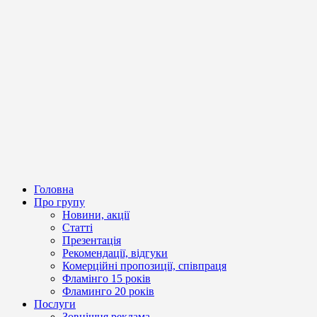
Головна
Про групу
Новини, акції
Статті
Презентація
Рекомендації, відгуки
Комерційні пропозиції, співпраця
Фламінго 15 років
Фламинго 20 років
Послуги
Зовнішня реклама