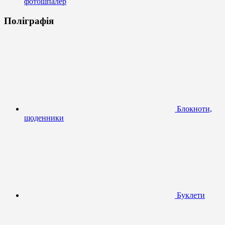
фотошпалер
Поліграфія
Блокноти,
щоденники
Буклети