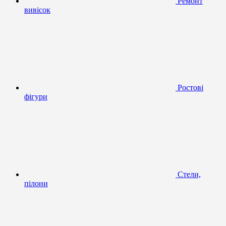
Ремонт
вивісок
Ростові
фігури
Стели,
пілони