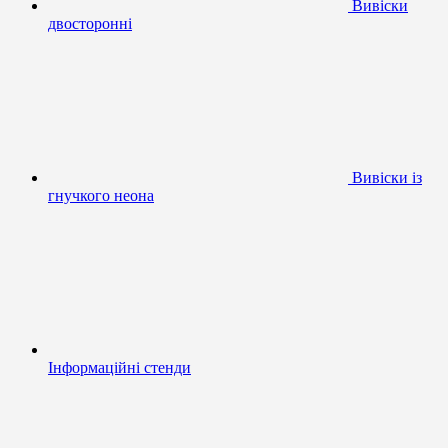
Вивіски
двосторонні
Вивіски із
гнучкого неона
Інформаційні стенди