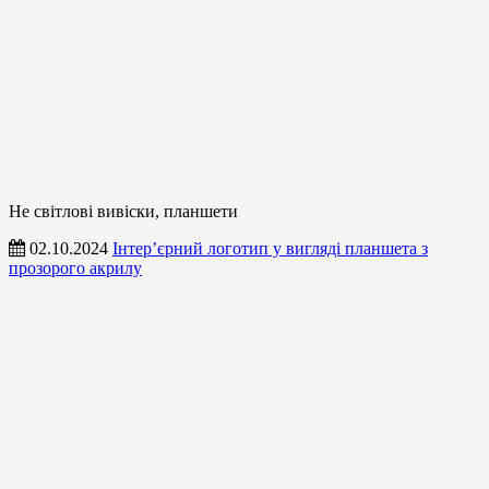
Не світлові вивіски, планшети
02.10.2024
Інтер’єрний логотип у вигляді планшета з
прозорого акрилу