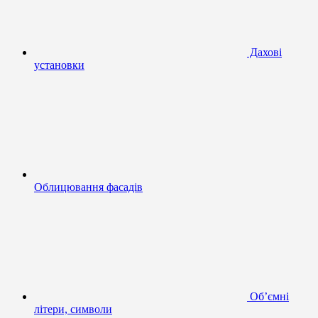
Дахові
установки
Облицювання фасадів
Об’ємні
літери, символи