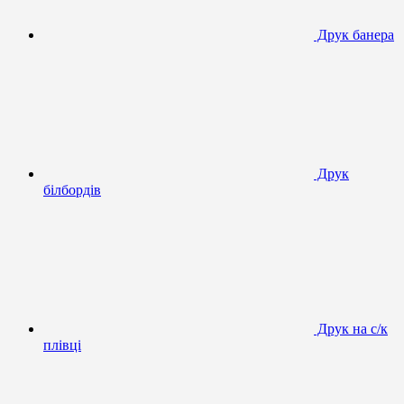
Друк банера
Друк
білбордів
Друк на с/к
плівці