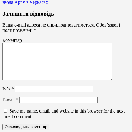
звода Aptiv в Черкасах
Не
Залишити відповідь
світлові
вивіски,
Ваша e-mail адреса не оприлюднюватиметься.
Обов’язкові
планшети
поля позначені
*
Коментар
Ім’я
*
E-mail
*
Save my name, email, and website in this browser for the next
time I comment.