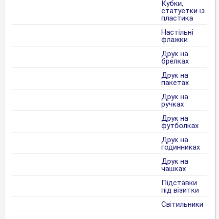
Кубки,
статуетки із
пластика
Настільні
флажки
Друк на
брелках
Друк на
пакетах
Друк на
ручках
Друк на
футболках
Друк на
годинниках
Друк на
чашках
Підставки
під візитки
Світильники