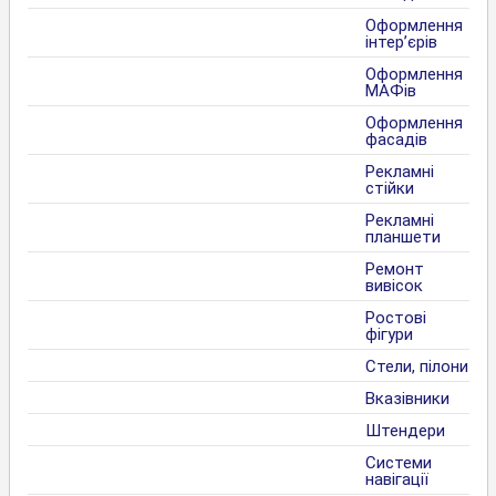
Оформлення
інтер’єрів
Оформлення
МАФів
Оформлення
фасадів
Рекламні
стійки
Рекламні
планшети
Ремонт
вивісок
Ростові
фігури
Стели, пілони
Вказівники
Штендери
Системи
навігації