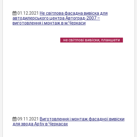
01.12.2021
Не світлова фасадна вивіска для
автодилерського центра Автоград-2007 –
виготовлення і монтаж в м.Черкаси
не світлові вивіски, планшети
09.11.2021
Виготовлення і монтаж фасадної вивіски
для звода Aptiv в Черкасах