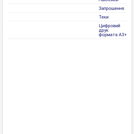
Запрошення
Теки
Цифровий
друк
формата А3+