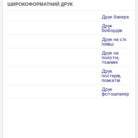
ШИРОКОФОРМАТНИЙ ДРУК
Друк банера
Друк
білбордів
Друк на с/к
плівці
Друк на
полотні,
тканині
Друк
постерів,
плакатів
Друк
фотошпалер