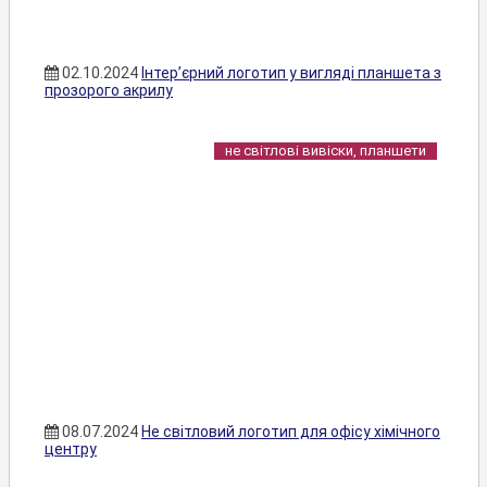
02.10.2024
Інтер’єрний логотип у вигляді планшета з
прозорого акрилу
не світлові вивіски, планшети
08.07.2024
Не світловий логотип для офісу хімічного
центру