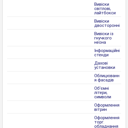
Вивіски
світлові,
лайтбокси
Вивіски
двосторонні
Вивіски із
гнучкого
неона
Інформаційні
стенди
Дахові
установки
Облицюванн
я фасадів
Об’ємні
літери,
символи
Оформлення
вітрин
Оформлення
торг.
обладнання