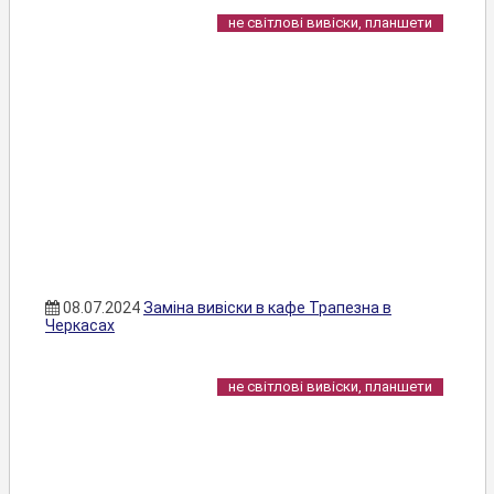
не світлові вивіски, планшети
08.07.2024
Заміна вивіски в кафе Трапезна в
Черкасах
не світлові вивіски, планшети