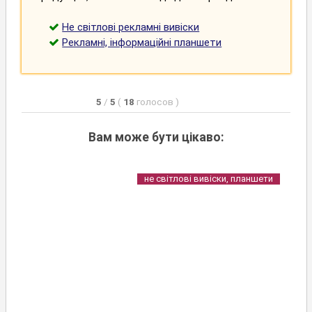
Не світлові рекламні вивіски
Рекламні, інформаційні планшети
5
/
5
(
18
голосов
)
Вам може бути цікаво:
не світлові вивіски, планшети