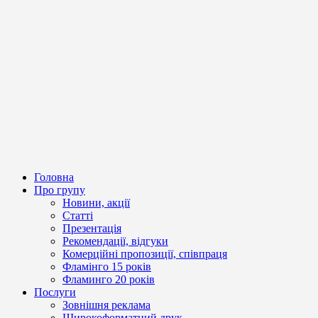
Головна
Про групу
Новини, акції
Статті
Презентація
Рекомендації, відгуки
Комерційні пропозиції, співпраця
Фламінго 15 років
Фламинго 20 років
Послуги
Зовнішня реклама
Широкоформатний друк