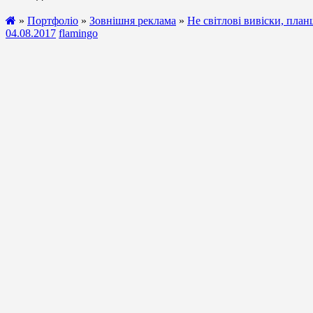
»
Портфоліо
»
Зовнішня реклама
»
Не світлові вивіски, пла
04.08.2017
flamingo