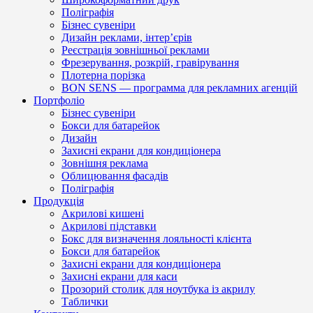
Поліграфія
Бізнес сувеніри
Дизайн реклами, інтер’єрів
Реєстрація зовнішньої реклами
Фрезерування, розкрій, гравірування
Плотерна порізка
BON SENS — программа для рекламних агенцій
Портфоліо
Бізнес сувеніри
Бокси для батарейок
Дизайн
Захисні екрани для кондиціонера
Зовнішня реклама
Облицювання фасадів
Поліграфія
Продукція
Акрилові кишені
Акрилові підставки
Бокс для визначення лояльності клієнта
Бокси для батарейок
Захисні екрани для кондиціонера
Захисні екрани для каси
Прозорий столик для ноутбука із акрилу
Таблички