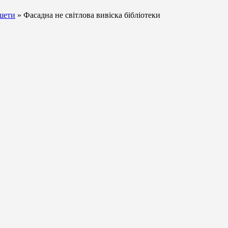
ншети
» Фасадна не світлова вивіска бібліотеки