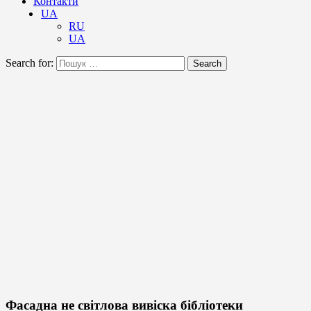
Контакти
UA
RU
UA
Search for:
Search
Фасадна не світлова вивіска бібліотеки