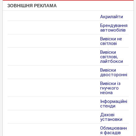
ЗОВНІШНЯ РЕКЛАМА
Акрилайти
Брендування
автомобілів
Вивіски не
світлові
Вивіски
світлові,
лайтбокси
Вивіски
двосторонні
Вивіски із
гнучкого
неона
Інформаційні
стенди
Дахові
установки
Облицюванн
я фасадів