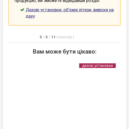
продукцію, Ви зможете відвідавши розділ:
Дахові установки: об’ємні літери, вивіски на
даху
5
/
5
(
11
голосов
)
Вам може бути цікаво:
дахові установки