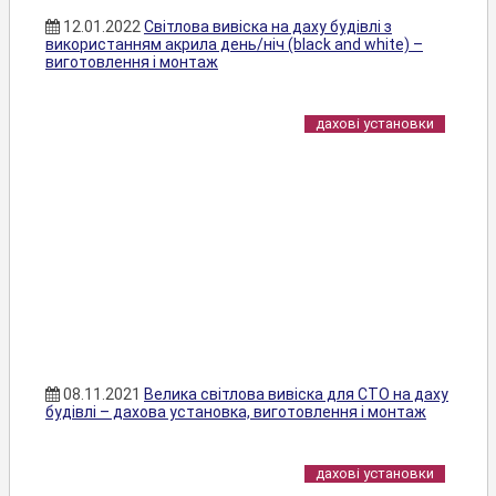
12.01.2022
Світлова вивіска на даху будівлі з
використанням акрила день/ніч (black and white) –
виготовлення і монтаж
дахові установки
08.11.2021
Велика світлова вивіска для СТО на даху
будівлі – дахова установка, виготовлення і монтаж
дахові установки