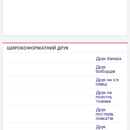
ШИРОКОФОРМАТНИЙ ДРУК
Друк банера
Друк
білбордів
Друк на с/к
плівці
Друк на
полотні,
тканині
Друк
постерів,
плакатів
Друк