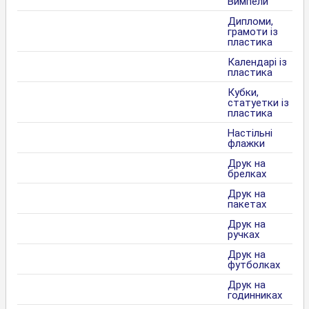
Вимпели
Дипломи,
грамоти із
пластика
Календарі із
пластика
Кубки,
статуетки із
пластика
Настільні
флажки
Друк на
брелках
Друк на
пакетах
Друк на
ручках
Друк на
футболках
Друк на
годинниках