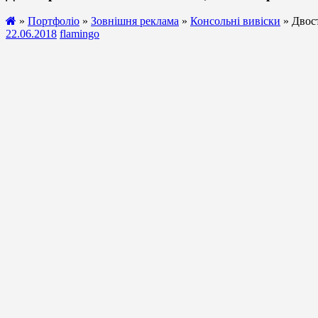
»
Портфоліо
»
Зовнішня реклама
»
Консольні вивіски
» Двост
22.06.2018
flamingo