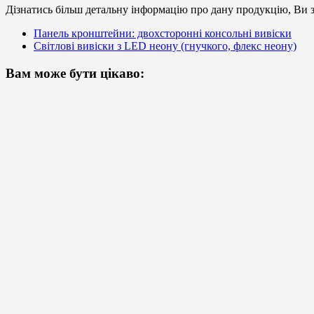
Дізнатись більш детальну інформацію про дану продукцію, Ви з
Панель кронштейни: двохсторонні консольні вивіски
Світлові вивіски з LED неону (гнучкого, флекс неону)
Вам може бути цікаво: