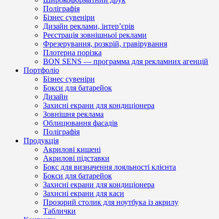
Поліграфія
Бізнес сувеніри
Дизайн реклами, інтер’єрів
Реєстрація зовнішньої реклами
Фрезерування, розкрій, гравірування
Плотерна порізка
BON SENS — программа для рекламних агенцій
Портфоліо
Бізнес сувеніри
Бокси для батарейок
Дизайн
Захисні екрани для кондиціонера
Зовнішня реклама
Облицювання фасадів
Поліграфія
Продукція
Акрилові кишені
Акрилові підставки
Бокс для визначення лояльності клієнта
Бокси для батарейок
Захисні екрани для кондиціонера
Захисні екрани для каси
Прозорий столик для ноутбука із акрилу
Таблички