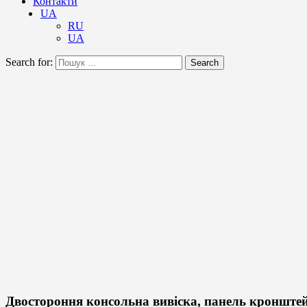
Контакти
UA
RU
UA
Search for:
Search
Двостороння консольна вивіска, панель кронштей