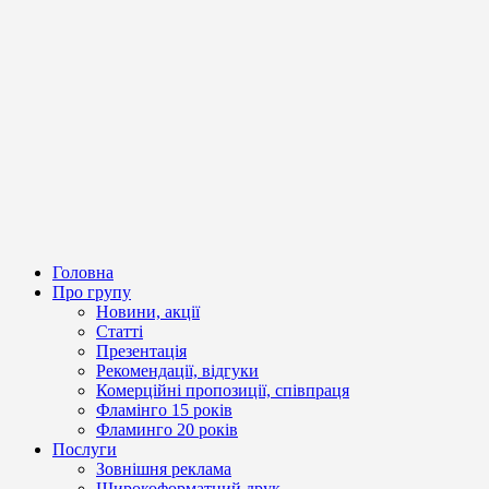
Головна
Про групу
Новини, акції
Статті
Презентація
Рекомендації, відгуки
Комерційні пропозиції, співпраця
Фламінго 15 років
Фламинго 20 років
Послуги
Зовнішня реклама
Широкоформатний друк