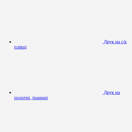
Друк на с/к
плівці
Друк на
полотні, тканині