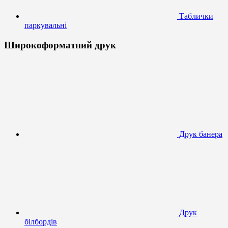
Таблички
паркувальні
Широкоформатний друк
Друк банера
Друк
білбордів