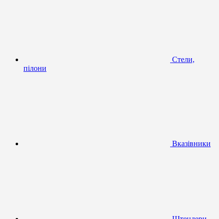
Стели,
пілони
Вказівники
Штендери