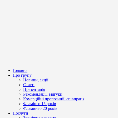
Головна
Про групу
Новини, акції
Статті
Презентація
Рекомендації, відгуки
Комерційні пропозиції, співпраця
Фламінго 15 років
Фламинго 20 років
Послуги
Зовнішня реклама