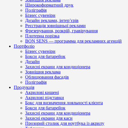
Широкоформатний друк
Поліграфія
Бізнес сувеніри
Дизайн реклами, інтер’єрів
Реєстрація зовнішньої реклами
Фрезерування, розкрій, гравірування
Плотерна порізка
BON SENS — программа для рекламних агенцій
Портфоліо
Бізнес сувеніри
Бокси для батарейок
Дизайн
Захисні екрани для кондиціонера
Зовнішня реклама
Облицювання фасадів
Поліграфія
Продукція
Акрилові кишені
Акрилові підставки
Бокс для визначення лояльності клієнта
Бокси для батарейок
Захисні екрани для кондиціонера
Захисні екрани для каси
Прозорий столик для ноутбука із акрилу