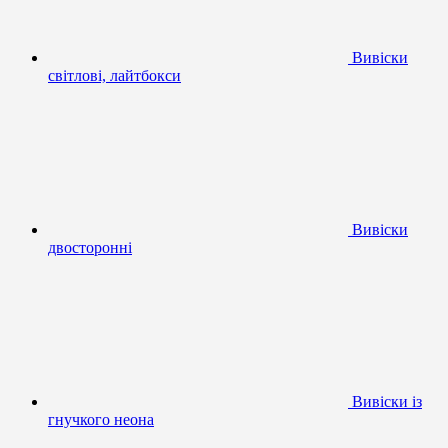
Вивіски
світлові, лайтбокси
Вивіски
двосторонні
Вивіски із
гнучкого неона