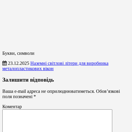
Букви, символи
23.12.2025
Наземні світлові літери для виробника
металопластикових вікон
Букви,
Залишити відповідь
символи
Ваша e-mail адреса не оприлюднюватиметься.
Обов’язкові
поля позначені
*
Коментар