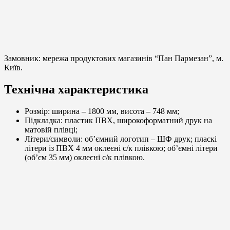
Замовник: мережа продуктових магазинів “Пан Пармезан”, м.
Київ.
Технічна характеристика
Розмір: ширина – 1800 мм, висота – 748 мм;
Підкладка: пластик ПВХ, широкоформатний друк на
матовій плівці;
Літери/символи: об’ємний логотип – ШФ друк; пласкі
літери із ПВХ 4 мм оклеєні с/к плівкою; об’ємні літери
(об’єм 35 мм) оклеєні с/к плівкою.