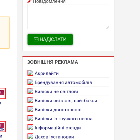
Повідомлення
НАДІСЛАТИ
ЗОВНІШНЯ РЕКЛАМА
Акрилайти
Брендування автомобілів
Вивіски не світлові
и
Вивіски світлові, лайтбокси
а
Вивіски двосторонні
Вивіски із гнучкого неона
и
Інформаційні стенди
ри
Дахові установки