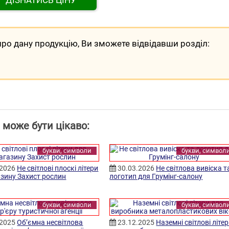
ро дану продукцію, Ви зможете відвідавши розділ:
 може бути цікаво:
букви, символи
букви, символ
.2026
Не світлові плоскі літери
30.03.2026
Не світлова вивіска т
азину Захист рослин
логотип для Грумінг-салону
букви, символи
букви, символ
.2025
Об’ємна несвітлова
23.12.2025
Наземні світлові літе