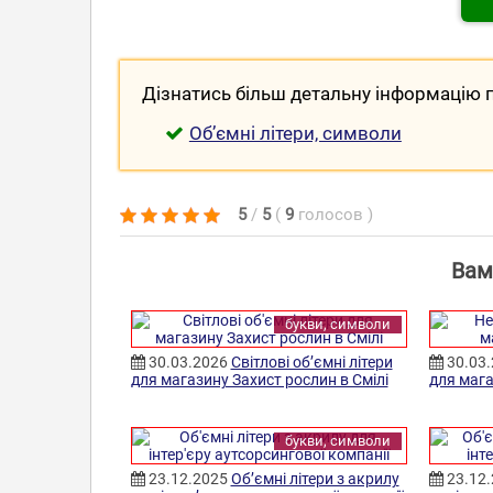
Дізнатись більш детальну інформацію п
Об’ємні літери, символи
5
/
5
(
9
голосов
)
Вам
букви, символи
30.03.2026
Світлові об’ємні літери
30.03
для магазину Захист рослин в Смілі
для маг
букви, символи
23.12.2025
Об’ємні літери з акрилу
23.12