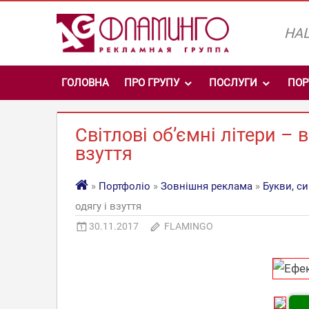
Skip
to
НАШ
content
ГОЛОВНА
ПРО ГРУПУ
ПОСЛУГИ
ПОР
Світлові об’ємні літери – 
взуття
»
Портфоліо
»
Зовнішня реклама
»
Букви, с
одягу і взуття
30.11.2017
FLAMINGO