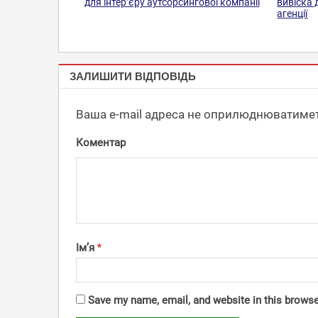
для інтер’єру аутсорсингової компанії
вивіска 
агенції
БУКВИ,
ЗАЛИШИТИ ВІДПОВІДЬ
СИМВОЛИ
Ваша e-mail адреса не оприлюднюватимет
Коментар
Ім’я
*
Save my name, email, and website in this browse