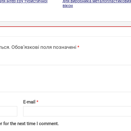
для інтер’єру туристичної
для виробника металопластикови
вікон
ься.
Обов’язкові поля позначені
*
E-mail
*
r for the next time I comment.