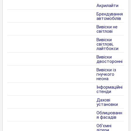
Акрилайти
Брендування
автомобілів
Вивіски не
світлові
Вивіски
світлові,
лайтбокси
Вивіски
двосторонні
Вивіски із
гнучкого
неона
Інформаційні
стенди
Дахові
установки
Облицюванн
я фасадів
Об’ємні
літери,