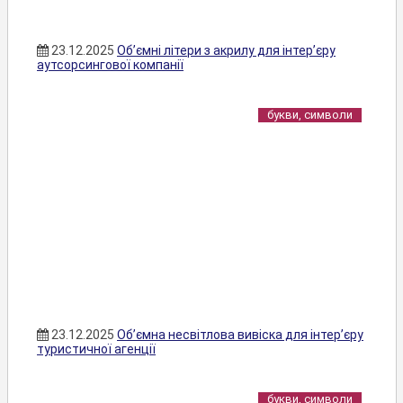
23.12.2025
Об’ємні літери з акрилу для інтер’єру
аутсорсингової компанії
букви, символи
23.12.2025
Об’ємна несвітлова вивіска для інтер’єру
туристичної агенції
букви, символи