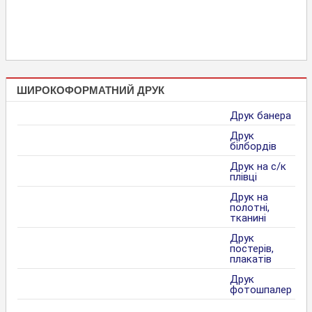
ШИРОКОФОРМАТНИЙ ДРУК
Друк банера
Друк
білбордів
Друк на с/к
плівці
Друк на
полотні,
тканині
Друк
постерів,
плакатів
Друк
фотошпалер