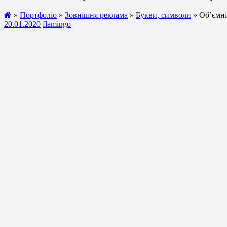
»
Портфоліо
»
Зовнішня реклама
»
Букви, символи
» Об’ємні
20.01.2020
flamingo