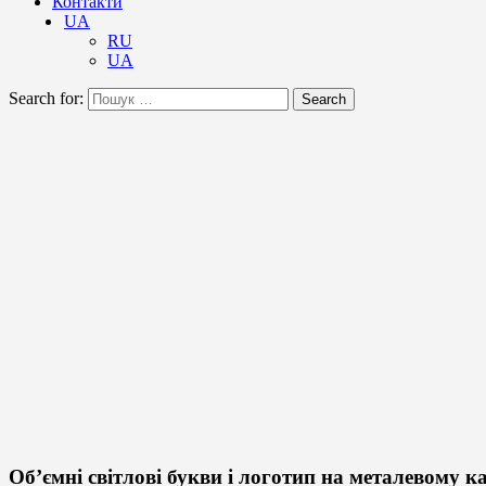
Контакти
UA
RU
UA
Search for:
Search
Об’ємні світлові букви і логотип на металевому к