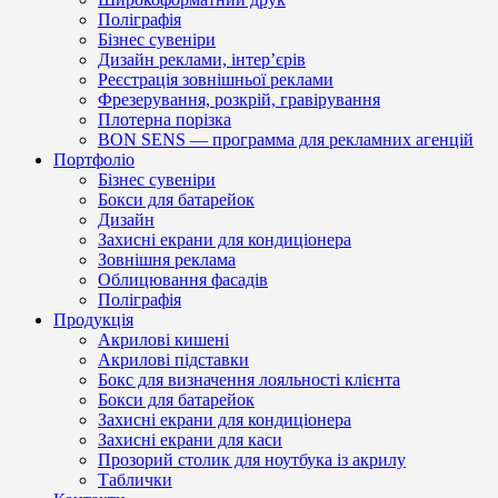
Поліграфія
Бізнес сувеніри
Дизайн реклами, інтер’єрів
Реєстрація зовнішньої реклами
Фрезерування, розкрій, гравірування
Плотерна порізка
BON SENS — программа для рекламних агенцій
Портфоліо
Бізнес сувеніри
Бокси для батарейок
Дизайн
Захисні екрани для кондиціонера
Зовнішня реклама
Облицювання фасадів
Поліграфія
Продукція
Акрилові кишені
Акрилові підставки
Бокс для визначення лояльності клієнта
Бокси для батарейок
Захисні екрани для кондиціонера
Захисні екрани для каси
Прозорий столик для ноутбука із акрилу
Таблички