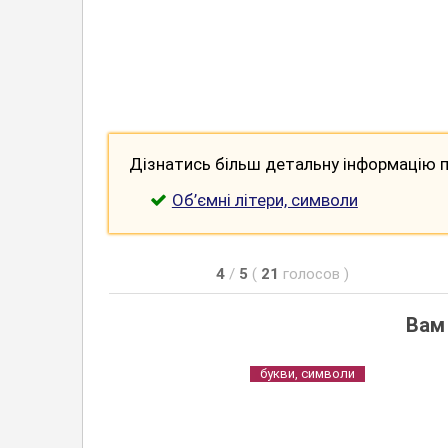
Дізнатись більш детальну інформацію п
Об’ємні літери, символи
4
/
5
(
21
голосов
)
Вам
букви, символи