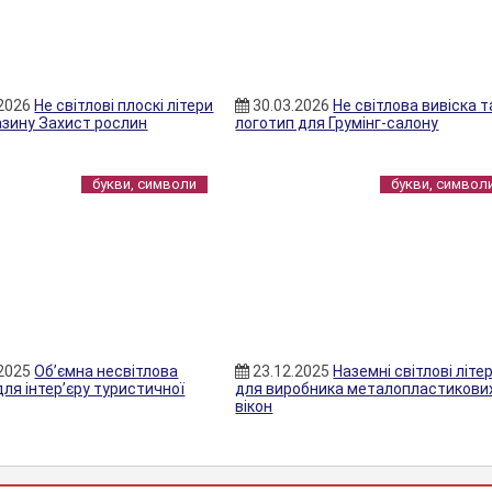
.2026
Не світлові плоскі літери
30.03.2026
Не світлова вивіска т
азину Захист рослин
логотип для Грумінг-салону
букви, символи
букви, символ
.2025
Об’ємна несвітлова
23.12.2025
Наземні світлові літе
для інтер’єру туристичної
для виробника металопластикови
вікон