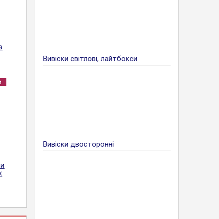
а
Вивіски світлові, лайтбокси
и
Вивіски двосторонні
ри
х