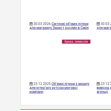
30.03.2026
Світлові об’ємні літери
30.03
для магазину Захист рослин в Смілі
для маг
букви, символи
23.12.2025
Об’ємні літери з акрилу
23.12
для інтер’єру аутсорсингової
вивіска 
компанії
агенції
БУКВИ,