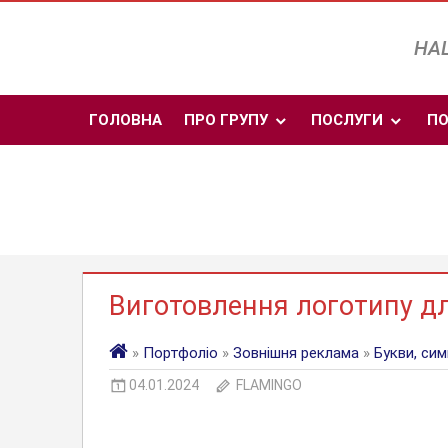
Skip
to
НАШ
content
ГОЛОВНА
ПРО ГРУПУ
ПОСЛУГИ
ПО
Виготовлення логотипу д
»
Портфоліо
»
Зовнішня реклама
»
Букви, си
04.01.2024
FLAMINGO