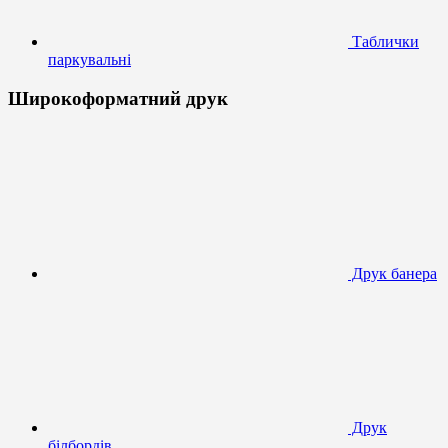
Таблички
паркувальні
Широкоформатний друк
Друк банера
Друк
білбордів