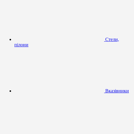
Стели,
пілони
Вказівники