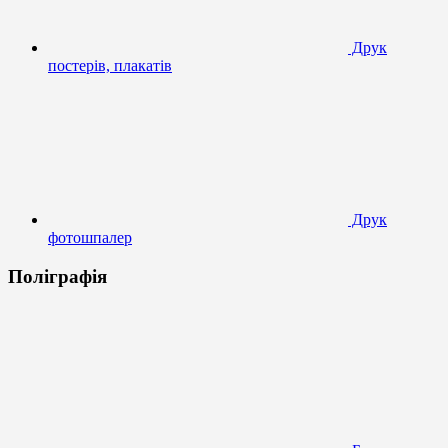
Друк
постерів, плакатів
Друк
фотошпалер
Поліграфія