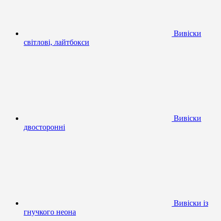
Вивіски
світлові, лайтбокси
Вивіски
двосторонні
Вивіски із
гнучкого неона