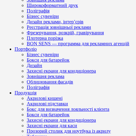
Широкоформатний друк
Поліграфія
Бізнес сувеніри
Дизайн реклами, інтер’єрів
Реєстрація зовнішньої реклами
Фрезерування, розкрій, гравірування
Плотерна порізка
BON SENS — программа для рекламних агенцій
Портфоліо
Бізнес сувеніри
Бокси для батарейок
Дизайн
Захисні екрани для кондиціонера
Зовнішня реклама
Облицювання фасадів
Поліграфія
Продукція
Акрилові кишені
Акрилові підставки
Бокс для визначення лояльності клієнта
Бокси для батарейок
Захисні екрани для кондиціонера
Захисні екрани для каси
Прозорий столик для ноутбука із акрилу