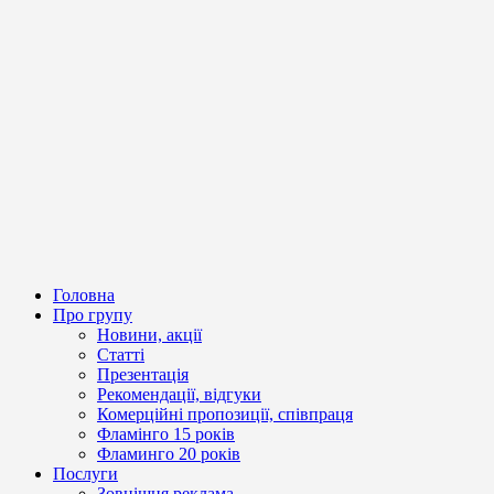
Головна
Про групу
Новини, акції
Статті
Презентація
Рекомендації, відгуки
Комерційні пропозиції, співпраця
Фламінго 15 років
Фламинго 20 років
Послуги
Зовнішня реклама