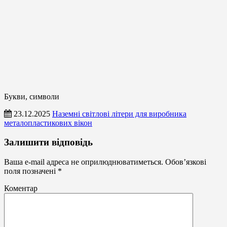
Букви, символи
23.12.2025
Наземні світлові літери для виробника
металопластикових вікон
Букви,
Залишити відповідь
символи
Ваша e-mail адреса не оприлюднюватиметься.
Обов’язкові
поля позначені
*
Коментар