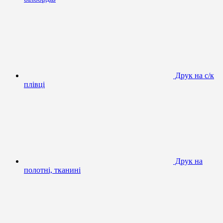
Друк на с/к
плівці
Друк на
полотні, тканині