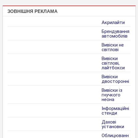
ЗОВНІШНЯ РЕКЛАМА
Акрилайти
Брендування
автомобілів
Вивіски не
світлові
Вивіски
світлові,
лайтбокси
Вивіски
двосторонні
Вивіски із
гнучкого
неона
Інформаційні
стенди
Дахові
установки
Облицюванн