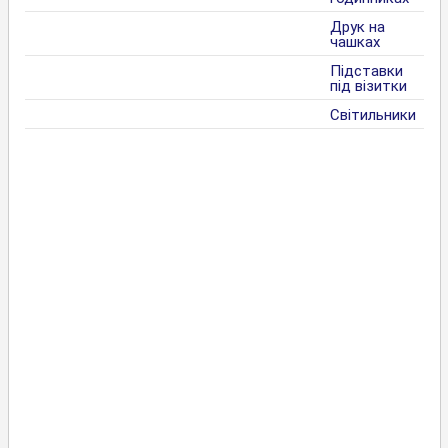
Друк на
чашках
Підставки
під візитки
Світильники