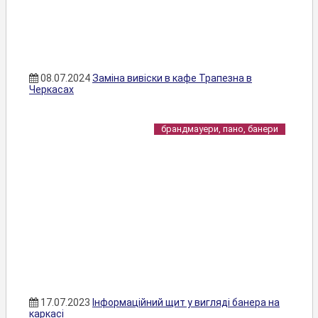
08.07.2024
Заміна вивіски в кафе Трапезна в
Черкасах
брандмауери, пано, банери
17.07.2023
Інформаційний щит у вигляді банера на
каркасі