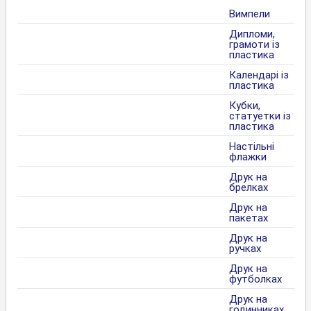
Вимпели
Дипломи,
грамоти із
пластика
Календарі із
пластика
Кубки,
статуетки із
пластика
Настільні
флажки
Друк на
брелках
Друк на
пакетах
Друк на
ручках
Друк на
футболках
Друк на
годинниках