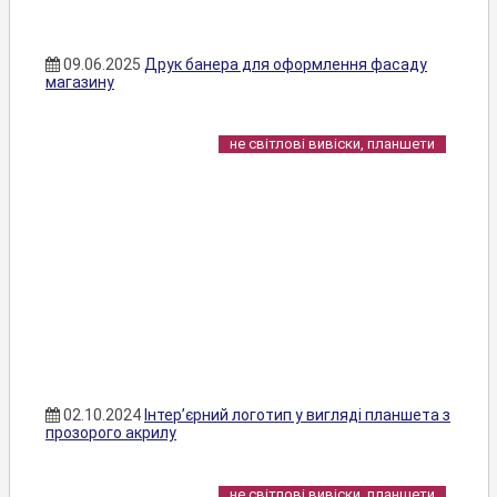
09.06.2025
Друк банера для оформлення фасаду
магазину
не світлові вивіски, планшети
02.10.2024
Інтер’єрний логотип у вигляді планшета з
прозорого акрилу
не світлові вивіски, планшети