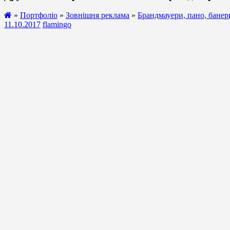
»
Портфоліо
»
Зовнішня реклама
»
Брандмауери, пано, банер
11.10.2017
flamingo