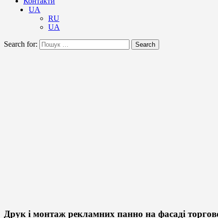
Контакти
UA
RU
UA
Search for:
Search
Друк і монтаж рекламних панно на фасаді торгов