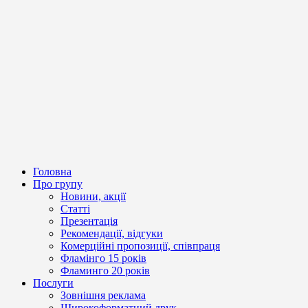
Головна
Про групу
Новини, акції
Статті
Презентація
Рекомендації, відгуки
Комерційні пропозиції, співпраця
Фламінго 15 років
Фламинго 20 років
Послуги
Зовнішня реклама
Широкоформатний друк