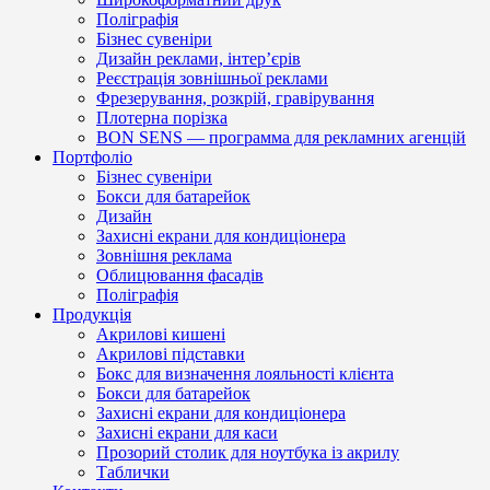
Поліграфія
Бізнес сувеніри
Дизайн реклами, інтер’єрів
Реєстрація зовнішньої реклами
Фрезерування, розкрій, гравірування
Плотерна порізка
BON SENS — программа для рекламних агенцій
Портфоліо
Бізнес сувеніри
Бокси для батарейок
Дизайн
Захисні екрани для кондиціонера
Зовнішня реклама
Облицювання фасадів
Поліграфія
Продукція
Акрилові кишені
Акрилові підставки
Бокс для визначення лояльності клієнта
Бокси для батарейок
Захисні екрани для кондиціонера
Захисні екрани для каси
Прозорий столик для ноутбука із акрилу
Таблички