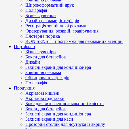
Широкоформатний друк
Поліграфія
Бізнес сувеніри
Дизайн реклами, інтер’єрів
Реєстрація зовнішньої реклами
Фрезерування, розкрій, гравірування
Плотерна порізка
BON SENS — программа для рекламних агенцій
Портфоліо
Бізнес сувеніри
Бокси для батарейок
Дизайн
Захисні екрани для кондиціонера
Зовнішня реклама
Облицювання фасадів
Поліграфія
Продукція
Акрилові кишені
Акрилові підставки
Бокс для визначення лояльності клієнта
Бокси для батарейок
Захисні екрани для кондиціонера
Захисні екрани для каси
Прозорий столик для ноутбука із акрилу