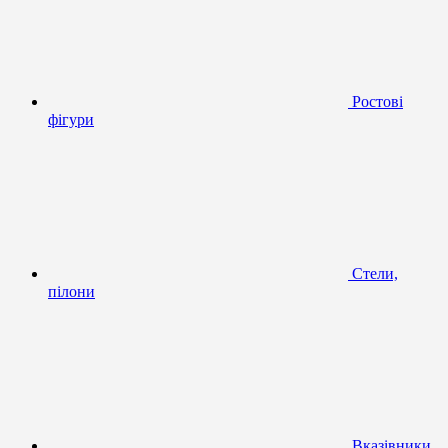
Ростові
фігури
Стели,
пілони
Вказівники