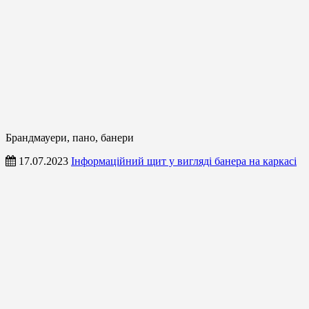
Брандмауери, пано, банери
17.07.2023
Інформаційний щит у вигляді банера на каркасі