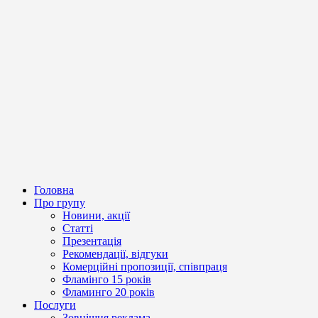
Головна
Про групу
Новини, акції
Статті
Презентація
Рекомендації, відгуки
Комерційні пропозиції, співпраця
Фламінго 15 років
Фламинго 20 років
Послуги
Зовнішня реклама