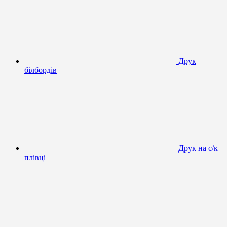
Друк
білбордів
Друк на с/к
плівці