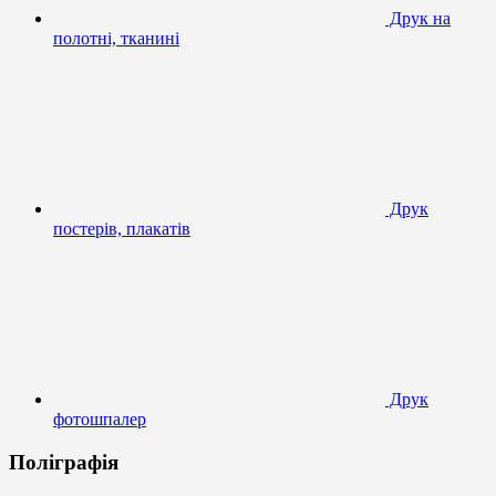
Друк на
полотні, тканині
Друк
постерів, плакатів
Друк
фотошпалер
Поліграфія