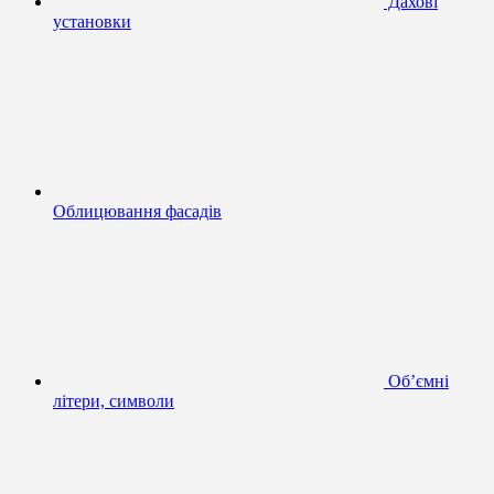
Дахові
установки
Облицювання фасадів
Об’ємні
літери, символи