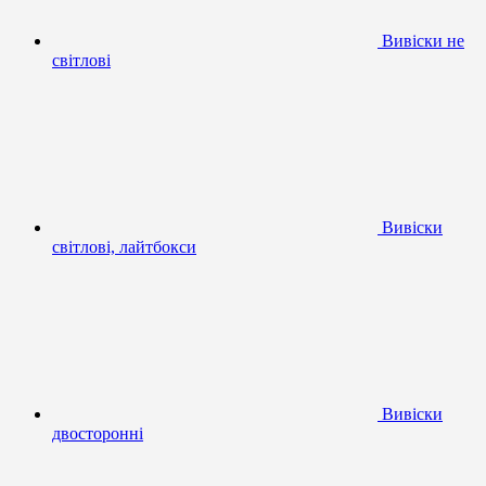
Вивіски не
світлові
Вивіски
світлові, лайтбокси
Вивіски
двосторонні