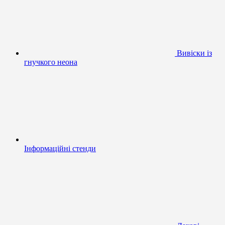
Вивіски із
гнучкого неона
Інформаційні стенди