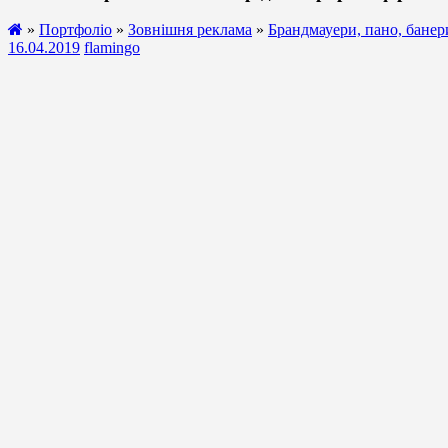
»
Портфоліо
»
Зовнішня реклама
»
Брандмауери, пано, банер
16.04.2019
flamingo