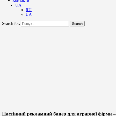
Контакти
UA
RU
UA
Search for:
Search
Настінний рекламний банер для аграрної фірми –