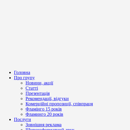
Головна
Про групу
Новини, акції
Статті
Презентація
Рекомендації, відгуки
Комерційні пропозиції, співпраця
Фламінго 15 років
Фламинго 20 років
Послуги
Зовнішня реклама
Широкоформатний друк