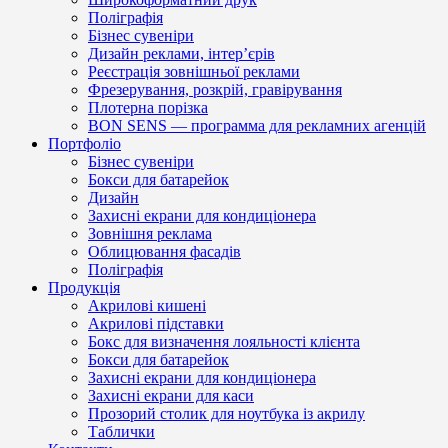
Поліграфія
Бізнес сувеніри
Дизайн реклами, інтер’єрів
Реєстрація зовнішньої реклами
Фрезерування, розкрій, гравірування
Плотерна порізка
BON SENS — программа для рекламних агенцій
Портфоліо
Бізнес сувеніри
Бокси для батарейок
Дизайн
Захисні екрани для кондиціонера
Зовнішня реклама
Облицювання фасадів
Поліграфія
Продукція
Акрилові кишені
Акрилові підставки
Бокс для визначення лояльності клієнта
Бокси для батарейок
Захисні екрани для кондиціонера
Захисні екрани для каси
Прозорий столик для ноутбука із акрилу
Таблички